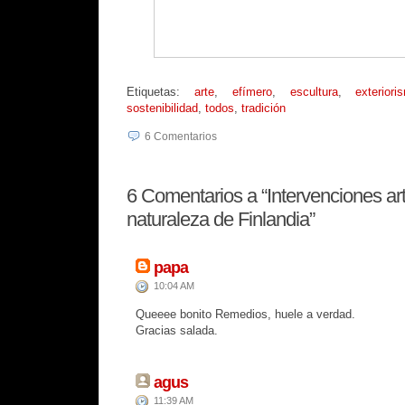
Etiquetas:
arte
,
efímero
,
escultura
,
exteriori
sostenibilidad
,
todos
,
tradición
6
Comentarios
6
Comentarios a “Intervenciones artí
naturaleza de Finlandia”
papa
10:04 AM
Queeee bonito Remedios, huele a verdad.
Gracias salada.
agus
11:39 AM