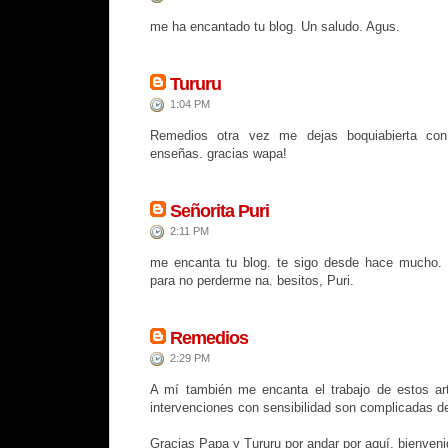
me ha encantado tu blog. Un saludo. Agus.
Tururu
1:04 PM
Remedios otra vez me dejas boquiabierta co
enseñas. gracias wapa!
Señorita Puri
2:11 PM
me encanta tu blog. te sigo desde hace mucho. h
para no perderme na. besitos, Puri.
Remedios
2:29 PM
A mí también me encanta el trabajo de estos art
intervenciones con sensibilidad son complicadas de
Gracias Papa y Tururu por andar por aquí, bienven