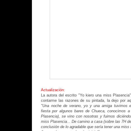
Actualización:
La autora del escrito "Yo kiero una miss Plasencia"
contarme las razones de su pintada, la dejo por a
"Una noche de verano, yo y una amiga tuvimos es
fiesta por algunos bares de Chueca, conocimos a u
Plasencia), se vino con nosotras y fuimos diciénd
miss Plasencia... De camino a casa (sobre las 7H de
conclusión de lo agradable que sería tener una miss