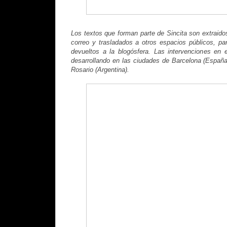
Los textos que forman parte de Sincita son extraidos
correo y trasladados a otros espacios públicos, par
devueltos a la blogósfera. Las intervenciones en 
desarrollando en las ciudades de Barcelona (Españ
Rosario (Argentina).