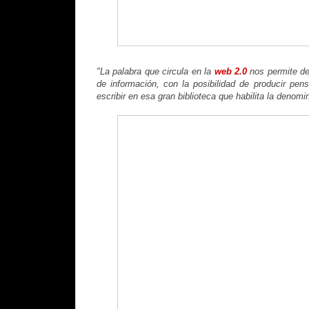
"La palabra que circula en la
web 2.0
nos permite de
de información, con la posibilidad de producir pens
escribir en esa gran biblioteca que habilita la denomi