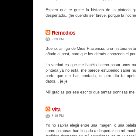
Espero que te guste la historia de la pintada q
despertado...(he querido ser breve, porque la noche
Remedios
2:59 PM
Bueno, amiga de Miss Plasencia, una historia est
añado al post, para que los demás conozcan el por 
La verdad es que me habéis hecho pasar unos bue
pintada ya no está, me parece estupendo saber más
parte que me has contado, si otro día te apet
datos... je je.
Mil gracias por ese escrito que tantas sonrisas me
Vita
8:16 PM
Yo no sabría elegir entre una imagen, o una palab
como palabras han llegado a despertar en mí muc