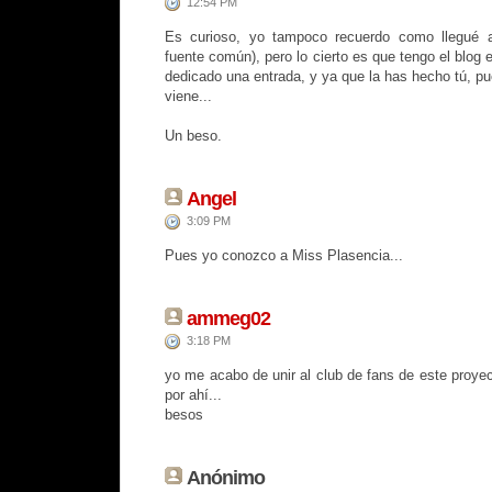
12:54 PM
Es curioso, yo tampoco recuerdo como llegué a 
fuente común), pero lo cierto es que tengo el blog 
dedicado una entrada, y ya que la has hecho tú, pu
viene...
Un beso.
Angel
3:09 PM
Pues yo conozco a Miss Plasencia...
ammeg02
3:18 PM
yo me acabo de unir al club de fans de este proyec
por ahí...
besos
Anónimo