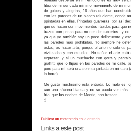
realidad despertar en mí emociones es muy sencil
fibra de mi ser cada mínimo movimiento de mi mu
de golpes y alegrías, 16 años que han construíd
con las paredes de un blanco reluciente, donde mu
ppintadas en ellas. Pintadas guarreras, por así dec
que se hacen con movimientos rápidos para que no 
trazos con prisas para no ser descubiertos...y no 
ya que yo también soy un poco delincuente y escr
las paredes más prohibidas. Yo siempre he defe
éstas, es hacer arte, porque el arte no sólo es p
civilizadas y con estudios. No señor, el arte est
expresar...y si un muchacho con gorra y panta
graffitti que lo flipas en las paredes de mi calle,
pero para mí será una sonrisa pintada en mi cara (
la borre).
Me gustó muchísimo esta entrada. Lo malo es, qu
con una sábana blanca y no se pueda ver más...b
frío, que las noches de Madrid, son frescas.
:)
Publicar un comentario en la entrada
Links a este post