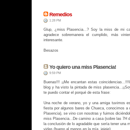
Remedios
1:28 PM
Glup, ¿miss Plasencia...? Soy la miss de mi c
agradece sobremanera el cumplido, más vinie
interesante.
Besazos
Yo quiero una miss Plasencia!
9:59 PM
Buenas!!! ¡¡Me encantan estas coincidencias...!
blog y ha visto la pintada de miss plasencia...¡¡S
te puedo contar el porqué de esta frase:
Una noche de verano, yo y una amiga tuvimos esa
fiesta por algunos bares de Chueca, conocimos a u
Plasencia), se vino con nosotras y fuimos diciéndo
miss Plasencia...De camino a casa (sobre las 7H d
la conclusión de lo agradable que sería tener una 
vidas (bueno al menos en la mía, jejeje)