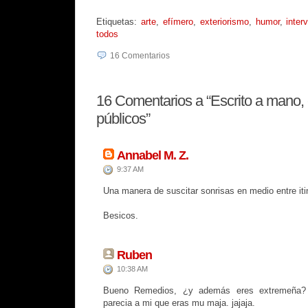
Etiquetas:
arte
,
efímero
,
exteriorismo
,
humor
,
inter
todos
16
Comentarios
16
Comentarios a “Escrito a mano,
públicos”
Annabel M. Z.
9:37 AM
Una manera de suscitar sonrisas en medio entre iti
Besicos.
Ruben
10:38 AM
Bueno Remedios, ¿y además eres extremeña?
parecia a mi que eras mu maja. jajaja.