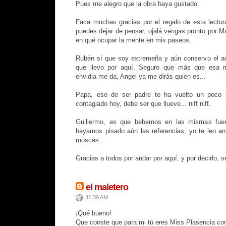
Pues me alegro que la obra haya gustado.
Faca muchas gracias por el regalo de esta lectura
puedes dejar de pensar, ojalá vengas pronto por M
en qué ocupar la mente en mis paseos.
Rubén sí que soy extremeña y aún conservo el ac
que llevo por aquí. Seguro que más que esa m
envidia me da, Angel ya me dirás quien es...
Papa, eso de ser padre te ha vuelto un poco 
contagiado hoy, debe ser que llueve... niff niff.
Guillermo, es que bebemos en las mismas fue
hayamos pisado aún las referencias, yo te leo ant
moscas...
Gracias a todos por andar por aquí, y por decirlo,
el maletero
11:39 AM
¡Qué bueno!
Que conste que para mi tú eres Miss Plasencia c