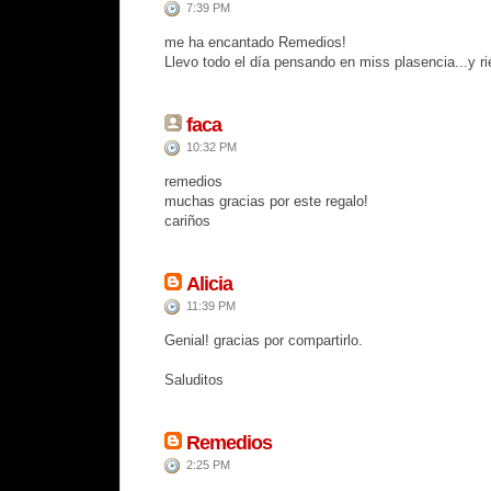
7:39 PM
me ha encantado Remedios!
Llevo todo el día pensando en miss plasencia...y r
faca
10:32 PM
remedios
muchas gracias por este regalo!
cariños
Alicia
11:39 PM
Genial! gracias por compartirlo.
Saluditos
Remedios
2:25 PM