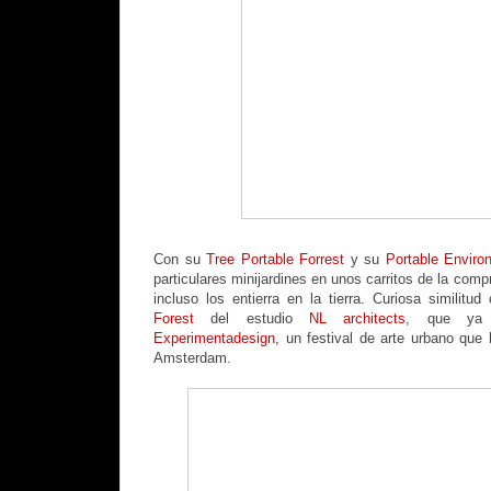
Con su
Tree Portable Forrest
y su
Portable Envir
particulares minijardines en unos carritos de la comp
incluso los entierra en la tierra. Curiosa similitu
Forest
del estudio
NL architects
, que y
Experimentadesign
, un festival de arte urbano que
Amsterdam.