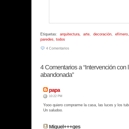
Etiquetas:
arquitectura
,
arte
,
decoración
,
efímero
paredes
,
todos
4
Comentarios
4
Comentarios a “Intervención con 
abandonada”
papa
10:22 PM
Yooo quiero comprarme la casa, las luces y los tub
Un saludoo.
Miguel+++ges