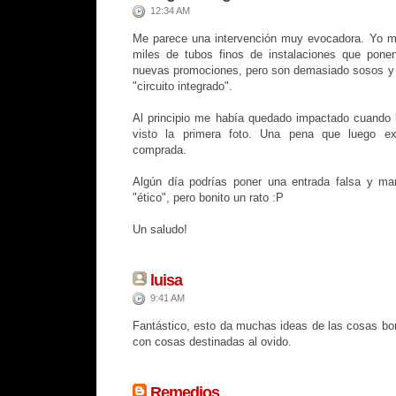
12:34 AM
Me parece una intervención muy evocadora. Yo me
miles de tubos finos de instalaciones que pone
nuevas promociones, pero son demasiado sosos y 
"circuito integrado".
Al principio me había quedado impactado cuando 
visto la primera foto. Una pena que luego e
comprada.
Algún día podrías poner una entrada falsa y mara
"ético", pero bonito un rato :P
Un saludo!
luisa
9:41 AM
Fantástico, esto da muchas ideas de las cosas bo
con cosas destinadas al ovido.
Remedios