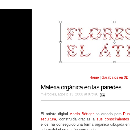
Home
|
Garabatos en 3D
Materia orgánica en las paredes
miércoles, agosto 13, 2008 at 07:49.
El artista digital
Martin Böttger
ha creado para
Run
escultura
, construida gracias a
sus conocimientos
ellos, ha conseguido una forma orgánica dibujada en
a la realidad en cartón corrugado.