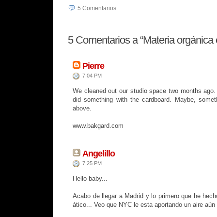
5
Comentarios
5
Comentarios a “Materia orgánica 
Pierre
7:04 PM
We cleaned out our studio space two months ago. 
did something with the cardboard. Maybe, someth
above.
www.bakgard.com
Angelillo
7:25 PM
Hello baby...
Acabo de llegar a Madrid y lo primero que he hech
ático... Veo que NYC le esta aportando un aire aún 