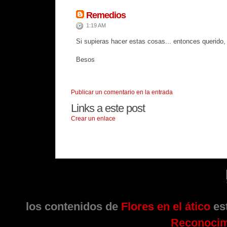
Remedios
1:19 AM
Si supieras hacer estas cosas... entonces querido, s
Besos
Publicar un comentario en la entrada
Links a este post
Crear un enlace
los contenidos de
Flores en el ático
est
Reconocim