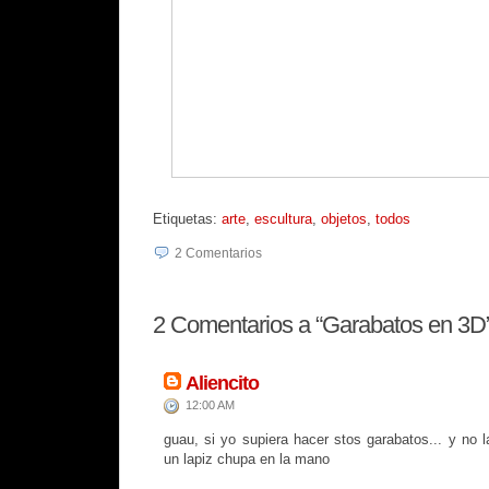
Etiquetas:
arte
,
escultura
,
objetos
,
todos
2
Comentarios
2
Comentarios a “Garabatos en 3D
Aliencito
12:00 AM
guau, si yo supiera hacer stos garabatos... y no 
un lapiz chupa en la mano