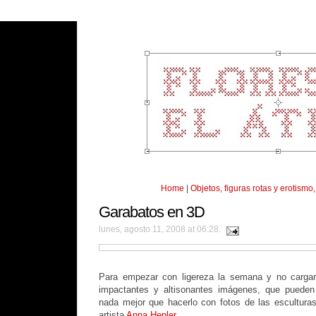
Home
|
Objetos, figuras rotas y erotismo
Garabatos en 3D
lunes, agosto 11, 2008 at 06:28.
Para empezar con ligereza la semana y no cargar
impactantes y altisonantes imágenes, que pueden
nada mejor que hacerlo con fotos de las esculturas,
artista
Anna Hepler
.