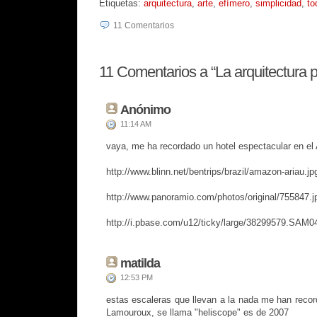
Etiquetas:
arquitectura
,
arte
,
efímero
,
simplicidad
,
to
11
Comentarios
11
Comentarios a “La arquitectura p
Anónimo
11:14 AM
vaya, me ha recordado un hotel espectacular en e
http://www.blinn.net/bentrips/brazil/amazon-ariau.jp
http://www.panoramio.com/photos/original/755847.j
http://i.pbase.com/u12/ticky/large/38299579.SA
matilda
12:53 PM
estas escaleras que llevan a la nada me han recor
Lamouroux, se llama "heliscope" es de 2007