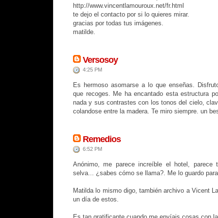
http://www.vincentlamouroux.net/fr.html
te dejo el contacto por si lo quieres mirar.
gracias por todas tus imágenes.
matilde.
Versosoy
4:25 PM
Es hermoso asomarse a lo que enseñas. Disfrut
que recoges. Me ha encantado esta estructura poét
nada y sus contrastes con los tonos del cielo, clava
colandose entre la madera. Te miro siempre. un be
Remedios
6:52 PM
Anónimo, me parece increíble el hotel, parece t
selva... ¿sabes cómo se llama?. Me lo guardo para 
Matilda lo mismo digo, también archivo a Vicent L
un día de estos.
Es tan gratificante cuando me envíais cosas con la