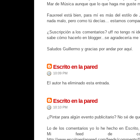
Mar de Música aunque que lo que haga me guste 
Fauxreel está bien, para mí es más del estilo de 
nada malo, pero como tú decías... estamos compar
¿Suscripción a los comentarios? uff no tengo ni id
sabe cómo hacerlo en blogger...se agradecería me 
Saludos Guillermo y gracias por andar por aquí.
Escrito en la pared
10:09 PM
El autor ha eliminado esta entrada.
Escrito en la pared
10:10 PM
¿Pintar para algún evento publicitario? No sé de qu
Lo de los comentarios yo lo he hecho en Escrito, 
Mi feed de comen
http://www.escritoenlapared.com/feeds/comments/