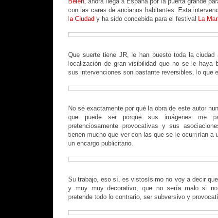
Belén
, ahora llega a España por la puerta grande p
con las caras de ancianos habitantes. Esta interven
la Ciudad
y ha sido concebida para el festival
La Mar
Que suerte tiene JR, le han puesto toda la ciudad
localización de gran visibilidad que no se le haya 
sus intervenciones son bastante reversibles, lo que e
No sé exactamente por qué la obra de este autor n
que puede ser porque sus imágenes me pa
pretenciosamente provocativas y sus asociacion
tienen mucho que ver con las que se le ocurrirían a 
un encargo publicitario.
Su trabajo, eso sí, es vistosísimo no voy a decir q
y muy muy decorativo, que no sería malo si no
pretende todo lo contrario, ser subversivo y provocat