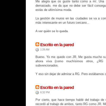
Me alegra que os guste tanto como a mí. Una 
demasiado, me da que no debe ser fácil consegui
estás de ultimísima moda.
La gestión de muros en las ciudades se va a conv
más interesante en un futuro cercano...
A ver quién se lo queda.
Escrito en la pared
1:26 AM
Bueno. Yo me quedo con JR. Me gusta mucho su 
ahora viva (como muchísimos otros, ¿RG in
subvencionados.
Y eso sin dejar de admirar a RG. Pero estábamos 
Escrito en la pared
6:32 PM
Por cierto, que hace tiempo hablé del trabajo de 
recordó al trabajo de ambos, tanto RG como JR. M