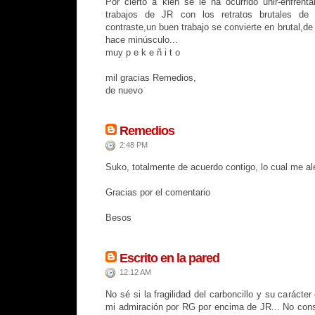
Por cierto a kién se le ha ocurrido unir-enfrentar
trabajos de JR con los retratos brutales de e
contraste,un buen trabajo se convierte en brutal,de
hace minúsculo...
muy p e k e ñ i t o
mil gracias Remedios,
de nuevo
Remedios
2:48 PM
Suko, totalmente de acuerdo contigo, lo cual me al
Gracias por el comentario
Besos
Escrito en la pared
12:12 AM
No sé si la fragilidad del carboncillo y su carácte
mi admiración por RG por encima de JR... No con