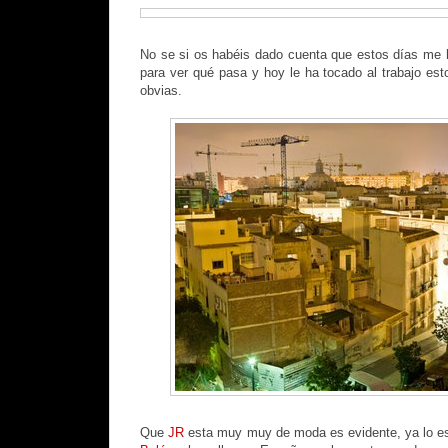
No se si os habéis dado cuenta que estos días me 
para ver qué pasa y hoy le ha tocado al trabajo est
obvias.
Que
JR
esta muy muy de moda es evidente, ya lo e