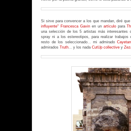
Si sirve para convencer a los que mandan, diré qu
influyente"
Francesca Gavin
en un
artículo
para
Th
una selección de los 5 artistas más interesantes q
spray ni a los estereotipos, para realizar trabajos
resto de los seleccionado... mi admirado
Cayetan
admirados
Truth
... y los nada
CutUp collective
y
Zez