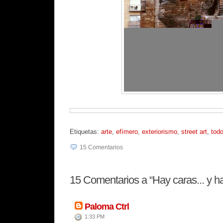
Etiquetas:
arte
,
efímero
,
exteriorismo
,
street art
,
tod
15
Comentarios
15
Comentarios a “Hay caras... y ha
Paloma Ctrl
1:33 PM