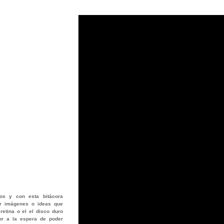
os
y con esta bitácora
jar imágenes o ideas que
retina o el el disco duro
or a la espera de poder