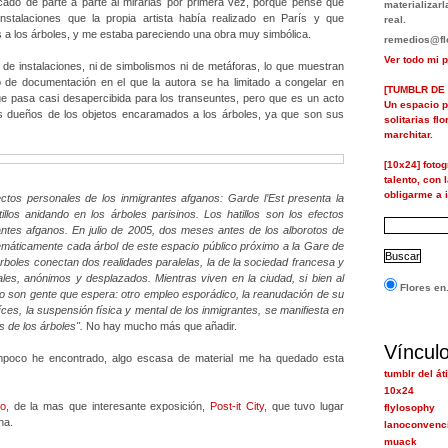
ado de parte a parte al mirarlas por primera vez, porque pensé que
materializa
nstalaciones que la propia artista había realizado en París y que
real.
los a los árboles, y me estaba pareciendo una obra muy simbólica.
remedios@flo
Ver todo mi p
 de instalaciones, ni de simbolismos ni de metáforas, lo que muestran
o de documentación en el que la autora se ha limitado a congelar en
[TUMBLR DE 
e pasa casi desapercibida para los transeuntes, pero que es un acto
Un espacio p
os dueños de los objetos encaramados a los árboles, ya que son sus
solitarias fl
marchitar.
[10x24] foto
talento, con 
obligarme a i
ectos personales de los inmigrantes afganos:
Garde l’Est presenta la
illos anidando en los árboles parisinos. Los hatillos son los efectos
antes afganos. En julio de 2005, dos meses antes de los alborotos de
temáticamente cada árbol de este espacio público próximo a la Gare de
árboles conectan dos realidades paralelas, la de la sociedad francesa y
gales, anónimos y desplazados. Mientras viven en la ciudad, si bien al
Flores en.
 son gente que espera: otro empleo esporádico, la reanudación de su
íces, la suspensión física y mental de los inmigrantes, se manifiesta en
 de los árboles".
No hay mucho más que añadir.
Víncul
mpoco he encontrado, algo escasa de material me ha quedado esta
tumblr del át
10x24
o,
de la mas que interesante exposición,
Post-it City
, que tuvo lugar
flylosophy
na.
lanoconvenc
muack