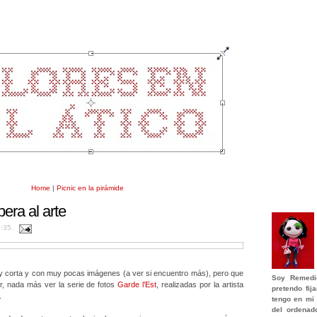
Home
|
Picnic en la pirámide
pera al arte
0:35.
 corta y con muy pocas imágenes (a ver si encuentro más), pero que
Soy
Remedi
, nada más ver la serie de fotos
Garde l’Est
, realizadas por la artista
pretendo fi
.
tengo en mi 
del ordenad