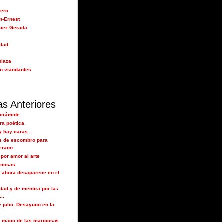
rero
n-Ernest
guez Gerada
idad
plaza
n viandantes
as Anteriores
pirámide
ra poética
y hay caras...
s de escombro para
verano
 por amor al arte
inosas
, ahora desaparece en el
dad y de mentira por las
..
 julio, Desayuno en la
l mago de las mariposas