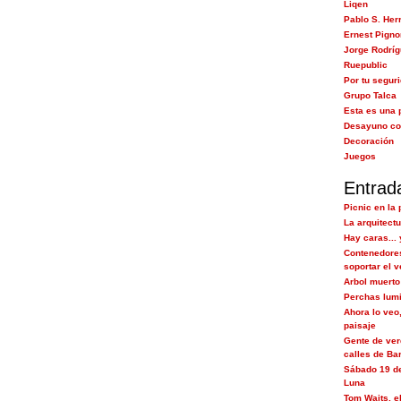
Liqen
Pablo S. Her
Ernest Pigno
Jorge Rodrí
Ruepublic
Por tu segur
Grupo Talca
Esta es una 
Desayuno co
Decoración
Juegos
Entrad
Picnic en la 
La arquitectu
Hay caras... 
Contenedore
soportar el 
Arbol muerto
Perchas lum
Ahora lo veo
paisaje
Gente de ver
calles de Bar.
Sábado 19 de
Luna
Tom Waits, e