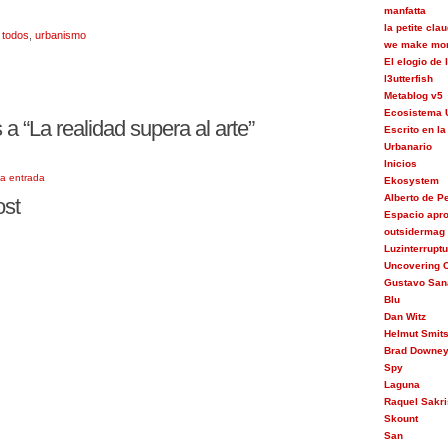
manfatta
la petite cla
,
todos
,
urbanismo
we make mon
El elogio de
l3utterfish
Metablog v5
Ecosistema 
 “La realidad supera al arte”
Escrito en la
Urbanario
Inicios
la entrada
Ekosystem
Alberto de 
ost
Espacio apr
outsidermag
Luzinterrupt
Uncovering C
Gustavo San
Blu
Dan Witz
Helmut Smit
Brad Downe
Spy
Laguna
Raquel Sakri
Skount
San