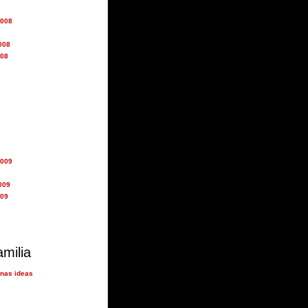
2008
008
008
2009
009
009
amilia