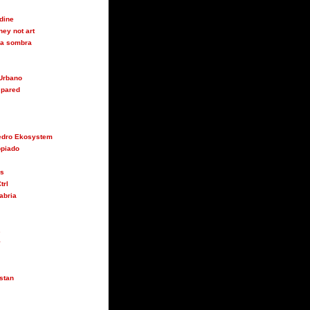
udine
ey not art
 la sombra
Urbano
 pared
Pedro Ekosystem
opiado
us
trl
abria
s
y
stan