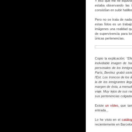
Y eso que me he equivoc
estaba observando las i
consistían en subir hatil
Pero no se trata de nada
estas fotos es un trabaj
imágenes una realidad qu
de supervivencia para l
únicas pertenencias.
Copio la explicación:
"Ef
inolvidable imagen de hat
personales de los inmigr
París, Benítez grabó sis
l’Est. Los troncos de los 
la de los inmigrantes ile
margen de ésta, a menudo
viaje. Muy lejos de sus ra
sus pertenencias colgadas
Existe
un vídeo
, que ta
entrada...
Lo he visto en el
catálog
recientemente en Barcelo