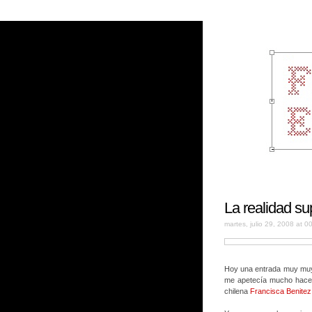
La realidad su
martes, julio 29, 2008 at 0
Hoy una entrada muy muy
me apetecía mucho hacer
chilena
Francisca Benitez