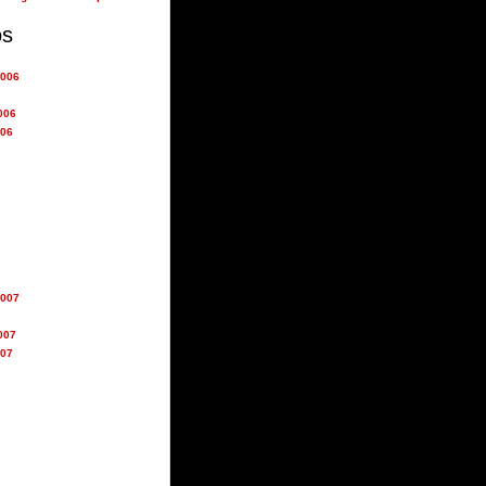
os
2006
006
006
2007
007
007