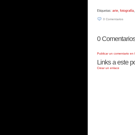
Etiquetas:
arte
,
fotografía
0
Comentarios
0
Comentarios a
Publicar un comentario en 
Links a este p
Crear un enlace