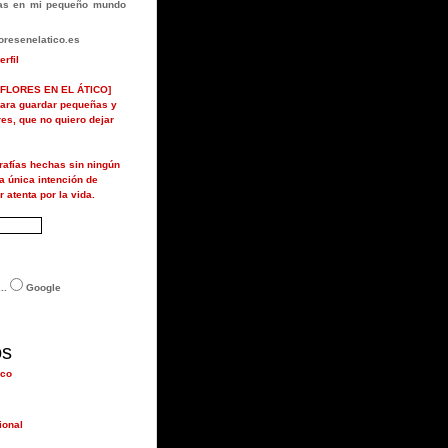
rlas en mi pequeño mundo
resenelatico.es
erfil
FLORES EN EL ÁTICO]
ara guardar pequeñas y
ores, que no quiero dejar
grafías hechas sin ningún
la única intención de
r atenta por la vida.
..
Google
os
ico
ional