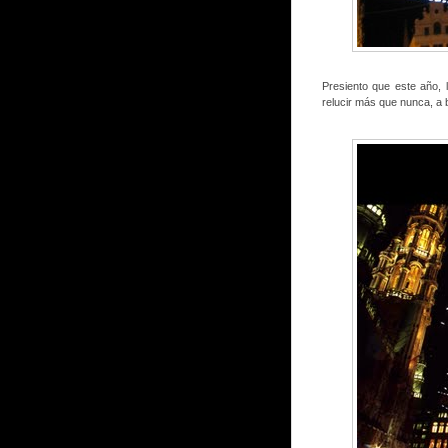
Presiento que este año,
relucir más que nunca, a 