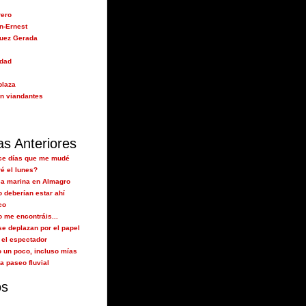
rero
n-Ernest
guez Gerada
idad
plaza
n viandantes
as Anteriores
ce días que me mudé
é el lunes?
sa marina en Almagro
 deberían estar ahí
co
 me encontráis...
se deplazan por el papel
el espectador
o un poco, incluso mías
a paseo fluvial
os