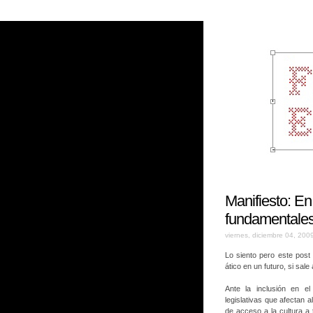
Manifiesto: En
fundamentales
viernes, diciembre 04, 200
Lo siento pero este post 
ático en un futuro, si sal
Ante la inclusión en e
legislativas que afectan a
de acceso a la cultura a t