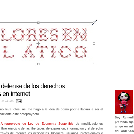
 defensa de los derechos
 en Internet
9 at 11:16.
no lleva fotos, así me hago a la idea de cómo podría llegara a ser el
e adelante este anteproyecto.
Soy
Remedi
pretendo fi
l
Anteproyecto de Ley de Economía Sostenible
de modificaciones
tengo en mi 
l libre ejercicio de las libertades de expresión, información y el derecho
del ordenad
ravés de Internet, los periodistas, bloggers, usuarios, profesionales y