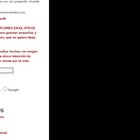
rlas en mi pequeño mundo
resenelatico.es
erfil
FLORES EN EL ÁTICO]
ara guardar pequeñas y
ores, que no quiero dejar
grafías hechas sin ningún
la única intención de
r atenta por la vida.
..
Google
os
ico
ional