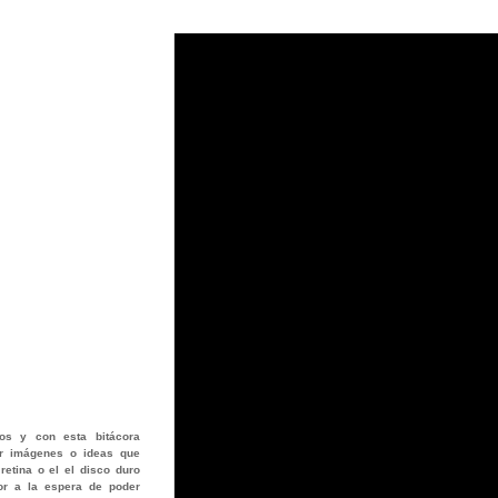
os
y con esta bitácora
jar imágenes o ideas que
retina o el el disco duro
or a la espera de poder