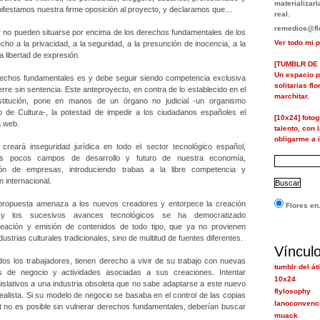
materializa
nifestamos nuestra firme oposición al proyecto, y declaramos que…
real.
remedios@flo
r no pueden situarse por encima de los derechos fundamentales de los
Ver todo mi p
ho a la privacidad, a la seguridad, a la presunción de inocencia, a la
 la libertad de expresión.
[TUMBLR DE 
Un espacio p
rechos fundamentales es y debe seguir siendo competencia exclusiva
solitarias fl
cierre sin sentencia. Este anteproyecto, en contra de lo establecido en el
marchitar.
stitución, pone en manos de un órgano no judicial -un organismo
io de Cultura-, la potestad de impedir a los ciudadanos españoles el
[10x24] foto
a web.
talento, con 
obligarme a i
 creará inseguridad jurídica en todo el sector tecnológico español,
os pocos campos de desarrollo y futuro de nuestra economía,
ión de empresas, introduciendo trabas a la libre competencia y
 internacional.
n propuesta amenaza a los nuevos creadores y entorpece la creación
Flores en.
t y los sucesivos avances tecnológicos se ha democratizado
creación y emisión de contenidos de todo tipo, que ya no provienen
ustrias culturales tradicionales, sino de multitud de fuentes diferentes.
Víncul
dos los trabajadores, tienen derecho a vivir de su trabajo con nuevas
tumblr del át
s de negocio y actividades asociadas a sus creaciones. Intentar
10x24
islativos a una industria obsoleta que no sabe adaptarse a este nuevo
flylosophy
realista. Si su modelo de negocio se basaba en el control de las copias
lanoconvenc
et no es posible sin vulnerar derechos fundamentales, deberían buscar
muack