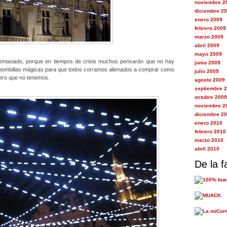
noviembre 2
diciembre 2
enero 2009
febrero 2009
marzo 2009
abril 2009
mayo 2009
masiado, porque en tiempos de crisis muchos pensarán que no hay
junio 2009
bombillas mágicas para que todos corramos alienados a comprar como
julio 2009
nero que no tenemos.
agosto 2009
septiembre 
octubre 2009
noviembre 2
diciembre 2
enero 2010
febrero 2010
marzo 2010
abril 2010
De la f