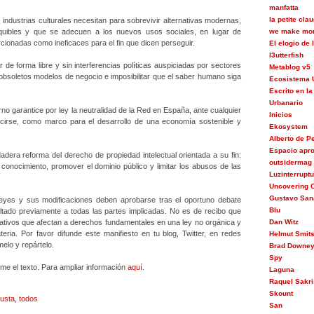
manfatta
la petite cla
industrias culturales necesitan para sobrevivir alternativas modernas,
equibles y que se adecuen a los nuevos usos sociales, en lugar de
we make mon
rcionadas como ineficaces para el fin que dicen perseguir.
El elogio de
l3utterfish
r de forma libre y sin interferencias políticas auspiciadas por sectores
Metablog v5
obsoletos modelos de negocio e imposibilitar que el saber humano siga
Ecosistema 
Escrito en la
Urbanario
no garantice por ley la neutralidad de la Red en España, ante cualquier
Inicios
cirse, como marco para el desarrollo de una economía sostenible y
Ekosystem
Alberto de 
Espacio apr
dera reforma del derecho de propiedad intelectual orientada a su fin:
outsidermag
 conocimiento, promover el dominio público y limitar los abusos de las
Luzinterrupt
Uncovering C
Gustavo San
leyes y sus modificaciones deben aprobarse tras el oportuno debate
Blu
ltado previamente a todas las partes implicadas. No es de recibo que
lativos que afectan a derechos fundamentales en una ley no orgánica y
Dan Witz
eria. Por favor difunde este manifiesto en tu blog, Twitter, en redes
Helmut Smit
melo y repártelo.
Brad Downe
Spy
me el texto. Para ampliar información
aquí
.
Laguna
Raquel Sakri
Skount
usta
,
todos
San