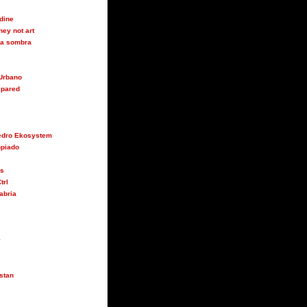
udine
ey not art
 la sombra
Urbano
 pared
Pedro Ekosystem
opiado
us
trl
abria
s
y
stan