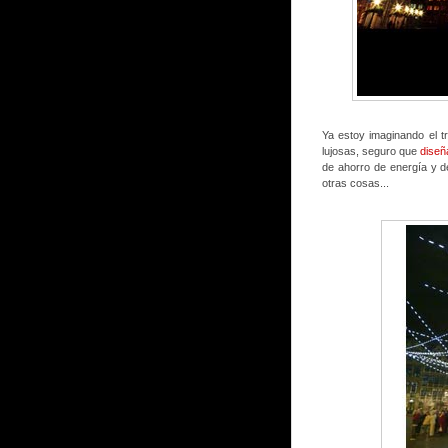
Ya estoy imaginando el t
lujosas, seguro que
diseñ
de ahorro de energía y d
otras cosas...