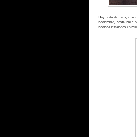
Hoy nada de risas, lo si
noviembre, hasta hace p
navidad instaladas en mu