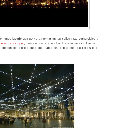
remendo lucerío que se va a montar en las calles más comerciales y
an los de siempre
, esos que no tiene ni idea de contaminación lumínica,
e contención, porque de lo que saben es de patrones, de tejidos o de