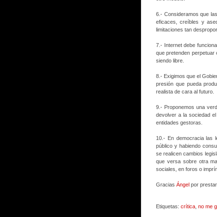
6.- Consideramos que las 
eficaces, creíbles y as
limitaciones tan despropo
7.- Internet debe funciona
que pretenden perpetuar 
siendo libre.
8.- Exigimos que el Gobier
presión que pueda produ
realista de cara al futuro.
9.- Proponemos una verda
devolver a la sociedad el
entidades gestoras.
10.- En democracia las 
público y habiendo consu
se realicen cambios legis
que versa sobre otra mat
sociales, en foros o imprí
Gracias
Ángel
por prestar
Etiquetas:
crítica
,
no me g