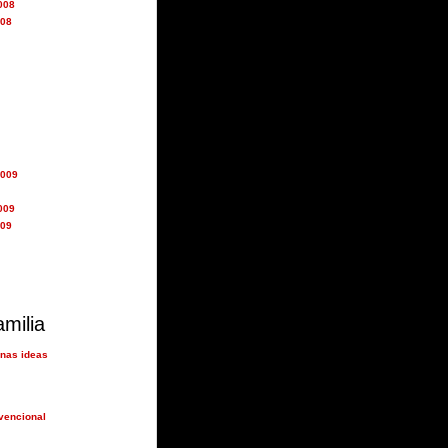
008
008
2009
009
009
amilia