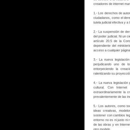
creadores de internet ma
1.- Los derechos de auto
ciudadanos, como el derec
tutela judicial efectiva y a
2.- La suspensión de de
del poder judicial. Ni un 
artículo 20.5 de la Con
dependiente del minister
acceso a cualquier págin
3.- La nueva legislación
perjudicando uno de l
entorpeciendo la creac
ralentizando su proyección
4.- La nueva legislació
cultural. Con Interne
extraordinariamente la 
prevalentemente de las ind
5.- Los autores, como to
ideas creativas, modelo
sostener con cambios leg
entorno no es ni justo ni 
de las obras y en Intern
otro modelo.