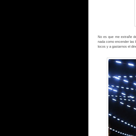
No es que me extrañe de
nada como encender las 
locos y a gastarnos el di