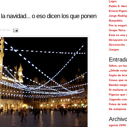
Liqen
Pablo S. Her
Ernest Pigno
a la navidad... o eso dicen los que ponen
Jorge Rodrí
Ruepublic
Por tu segur
at 01:04.
Grupo Talca
Esta es una 
Desayuno co
Decoración
Juegos
Entrad
Adios, ya ha
¿Dónde estar
Soplo de bri
Cosas que no
Bambú mági
Si mañana no
Figuras que 
Jugando con 
Fotos de tod
De autopista 
Archiv
agosto 2006