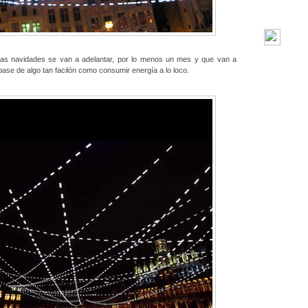
 las navidades se van a adelantar, por lo menos un mes y que van a
base de algo tan facilón como consumir energía a lo loco.