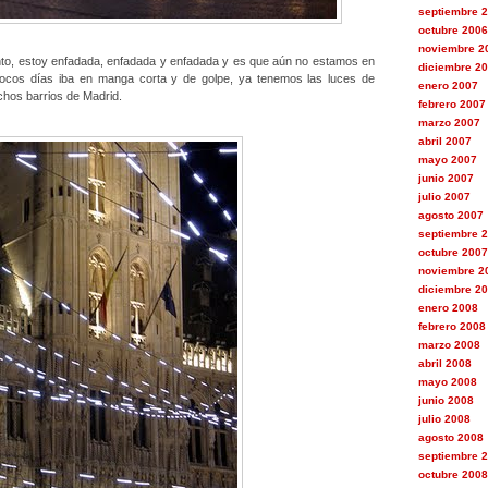
septiembre 
octubre 2006
noviembre 2
ento, estoy enfadada, enfadada y enfadada y es que aún no estamos en
diciembre 2
ocos días iba en manga corta y de golpe, ya tenemos las luces de
enero 2007
chos barrios de Madrid.
febrero 2007
marzo 2007
abril 2007
mayo 2007
junio 2007
julio 2007
agosto 2007
septiembre 
octubre 2007
noviembre 2
diciembre 2
enero 2008
febrero 2008
marzo 2008
abril 2008
mayo 2008
junio 2008
julio 2008
agosto 2008
septiembre 
octubre 2008