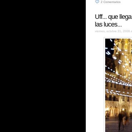
2
Comentarios
Uff... que lleg
las luces...
viernes, octubre 31, 2008 