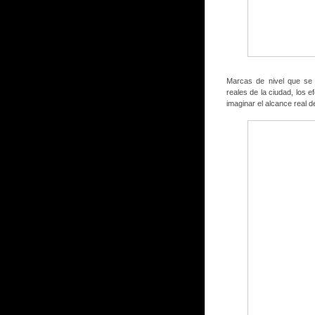
Marcas de nivel que se 
reales de la ciudad, los e
imaginar el alcance real d