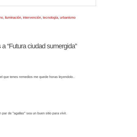
mo
,
iluminación
,
intervención
,
tecnología
,
urbanismo
a “Futura ciudad sumergida”
 el que tenes remedios me quede horas leyendolo..
par de "agallas" sea un buen sitio para vivir.