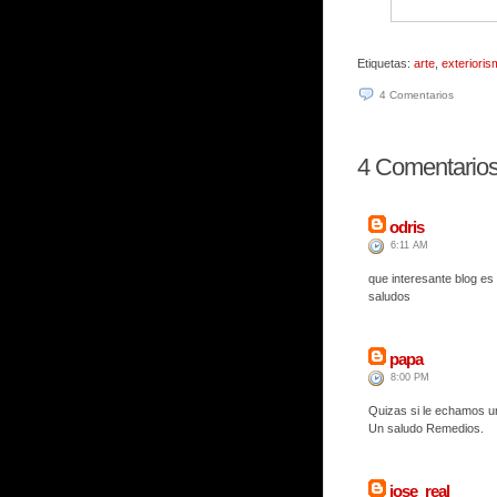
Etiquetas:
arte
,
exterioris
4
Comentarios
4
Comentarios 
odris
6:11 AM
que interesante blog es
saludos
papa
8:00 PM
Quizas si le echamos un 
Un saludo Remedios.
jose_real