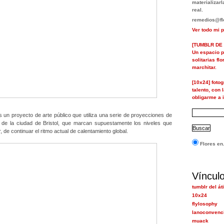
materializa
real.
remedios@flo
Ver todo mi p
[TUMBLR DE 
Un espacio p
solitarias fl
marchitar.
[10x24] foto
talento, con 
obligarme a i
s un proyecto de arte público que utiliza una serie de proyecciones de
s de la ciudad de Bristol, que marcan supuestamente los niveles que
, de continuar el ritmo actual de calentamiento global.
Flores en.
Víncul
tumblr del át
10x24
flylosophy
lanoconvenc
muack