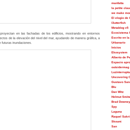
manfatta
la petite cla
we make mon
El elogio de
l3utterfish
Metablog v5
Ecosistema 
proyectan en las fachadas de los edificios, mostrando en entornos
Escrito en la
fectos de la elevación del nivel del mar, ayudando de manera gráfica, a
e futuras inundaciones.
Urbanario
Inicios
Ekosystem
Alberto de 
Espacio apr
outsidermag
Luzinterrupt
Uncovering C
Gustavo San
Blu
Dan Witz
Helmut Smit
Brad Downe
Spy
Laguna
Raquel Sakri
Skount
San