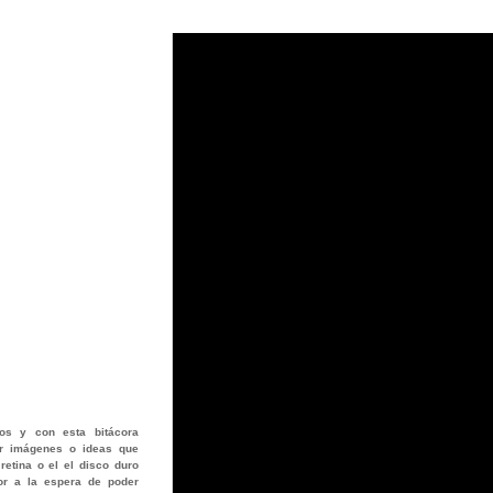
os
y con esta bitácora
jar imágenes o ideas que
retina o el el disco duro
or a la espera de poder