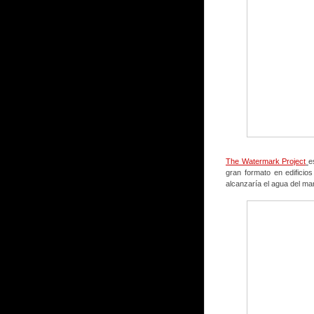
The Watermark Project
e
gran formato en edificio
alcanzaría el agua del mar