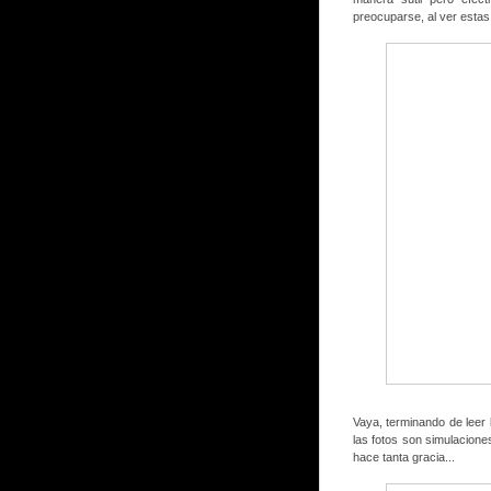
preocuparse, al ver estas
Vaya, terminando de leer
las fotos son simulacion
hace tanta gracia...