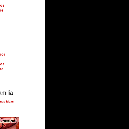
008
008
2009
009
009
amilia