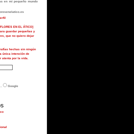
rlas en mi pequeño mundo
resenelatico.es
erfil
FLORES EN EL ÁTICO]
ara guardar pequeñas y
ores, que no quiero dejar
grafías hechas sin ningún
la única intención de
r atenta por la vida.
..
Google
os
ico
ional