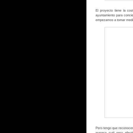
El proyecto tiene la cos
ayuntamiento para concie
empezamos a tomar medidas
Pero tengo que reconocer
manera sutil pero efec