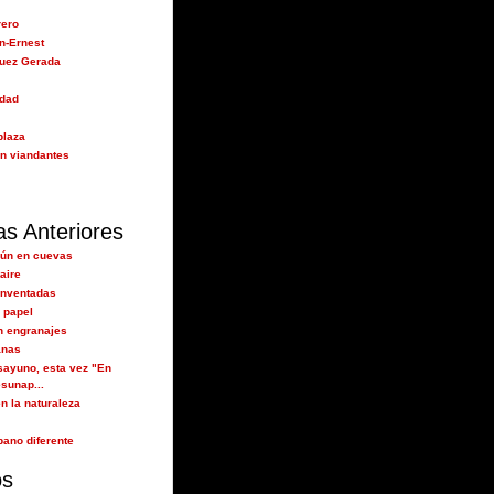
rero
n-Ernest
guez Gerada
idad
plaza
n viandantes
as Anteriores
aún en cuevas
aire
inventadas
 papel
n engranajes
anas
ayuno, esta vez "En
sunap...
n la naturaleza
bano diferente
os