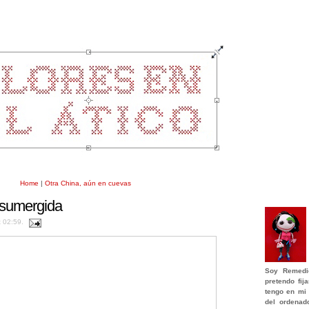
Home
|
Otra China, aún en cuevas
 sumergida
t 02:59.
Soy
Remedi
pretendo fi
tengo en mi 
del ordenad