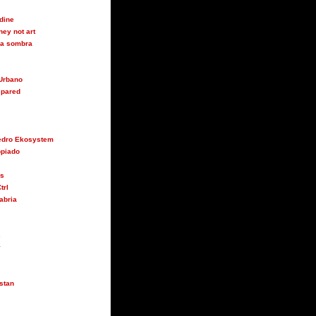
udine
ey not art
 la sombra
Urbano
 pared
Pedro Ekosystem
opiado
us
trl
abria
s
y
stan