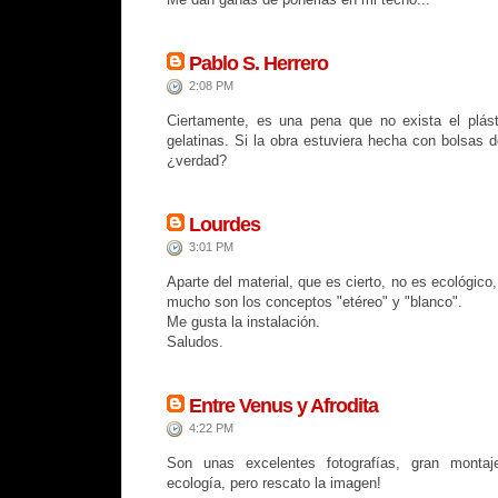
Pablo S. Herrero
2:08 PM
Ciertamente, es una pena que no exista el plást
gelatinas. Si la obra estuviera hecha con bolsas d
¿verdad?
Lourdes
3:01 PM
Aparte del material, que es cierto, no es ecológico
mucho son los conceptos "etéreo" y "blanco".
Me gusta la instalación.
Saludos.
Entre Venus y Afrodita
4:22 PM
Son unas excelentes fotografías, gran montaje
ecología, pero rescato la imagen!