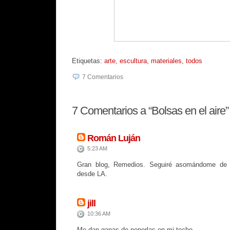
Etiquetas:
arte
,
escultura
,
materiales
,
todos
7
Comentarios
7
Comentarios a “Bolsas en el aire”
Román Luján
5:23 AM
Gran blog, Remedios. Seguiré asomándome de 
desde LA.
jill
10:36 AM
Me dan ganas de ponerlas en mi techo...