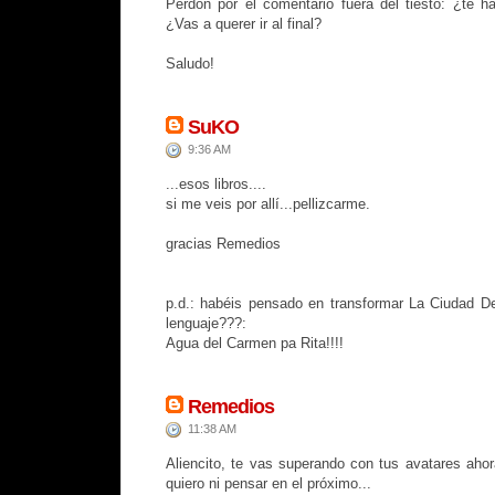
Perdón por el comentario fuera del tiesto: ¿te h
¿Vas a querer ir al final?
Saludo!
SuKO
9:36 AM
...esos libros....
si me veis por allí...pellizcarme.
gracias Remedios
p.d.: habéis pensado en transformar La Ciudad De
lenguaje???:
Agua del Carmen pa Rita!!!!
Remedios
11:38 AM
Aliencito, te vas superando con tus avatares ahor
quiero ni pensar en el próximo...