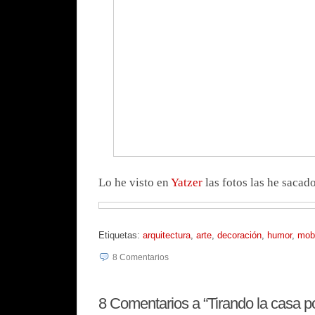
Lo he visto en
Yatzer
las fotos las he sacad
Etiquetas:
arquitectura
,
arte
,
decoración
,
humor
,
mobi
8
Comentarios
8
Comentarios a “Tirando la casa po