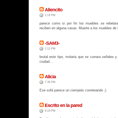
Aliencito
1:19 PM
parece como si por fin los muebles se rebelara
reciben en alguna casas. Muerte a los muebles de
-SAM3-
2:12 PM
brutal este tipo, molaria que se currara señales 
ciudad...
Alicia
7:36 PM
Ese sofá parece un ciempiés correteando ;)
Escrito en la pared
9:19 PM