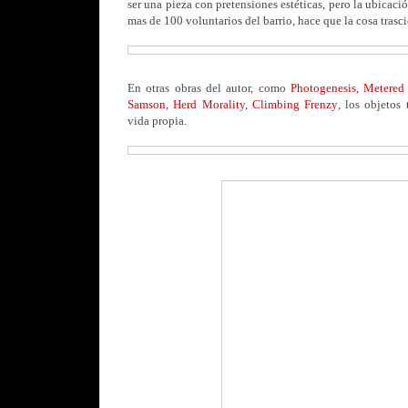
ser una pieza con pretensiones estéticas, pero la ubicaci
mas de 100 voluntarios del barrio, hace que la cosa tras
En otras obras del autor, como
Photogenesis
,
Metered
Samson
,
Herd Morality
,
Climbing Frenzy
, los objetos
vida propia.