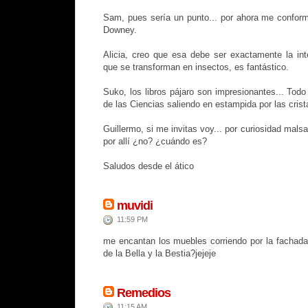
Sam, pues sería un punto... por ahora me confor
Downey.
Alicia, creo que esa debe ser exactamente la int
que se transforman en insectos, es fantástico.
Suko, los libros pájaro son impresionantes... Todo
de las Ciencias saliendo en estampida por las cristal
Guillermo, si me invitas voy... por curiosidad malsa
por allí ¿no? ¿cuándo es?
Saludos desde el ático
muvidi
11:59 PM
me encantan los muebles corriendo por la fachada.
de la Bella y la Bestia?jejeje
Remedios
11:15 AM