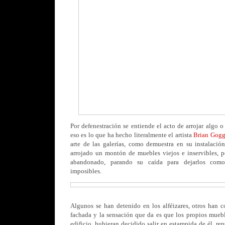
Por defenestración se entiende el acto de arrojar algo 
eso es lo que ha hecho literalmente el artista
Brian Gogg
arte de las galerías, como demuestra en su instalaci
arrojado un montón de muebles viejos e inservibles, p
abandonado, parando su caída para dejarlos como
imposibles.
Algunos se han detenido en los alféizares, otros han 
fachada y la sensación que da es que los propios muebl
edificio, hubieran decidido salir en estampida de él, re