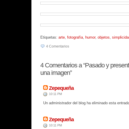
Etiquetas:
arte
,
fotografía
,
humor
,
objetos
,
simplicid
4
Comentarios
4
Comentarios a “Pasado y present
una imagen”
Zepequeña
10:11 PM
Un administrador del blog ha eliminado esta entrad
Zepequeña
10:11 PM