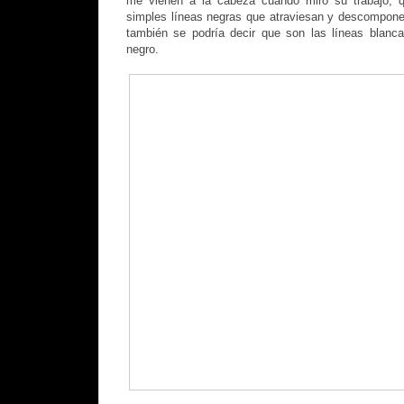
me vienen a la cabeza cuando miro su trabajo, q
simples líneas negras que atraviesan y descompone
también se podría decir que son las líneas blanc
negro.