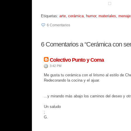
Etiquetas:
arte
,
cerámica
,
humor
,
materiales
,
menaje
6
Comentarios
6
Comentarios a “Cerámica con sen
Colectivo Punto y Coma
3:42 PM
Me gusta tu cerámica con el lirismo al estilo de 
Redecorando la cocina y el ajuar.
...y mirando más abajo los caminos del deseo y otr
Un saludo
;
G.