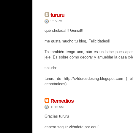
tururu
5:15 PM
qué chulada!!! Genial!!
me gusta mucho tu blog, Felicidades!!!
To también tengo uno, aún es un bebe pues ape
jeje. Es sobre cómo decorar y amueblar la casa x4
saludo:
tururu de http://x4durosdesing.blogspot.com ( b
económicas)
Remedios
11:16 AM
Gracias tururu
espero seguir viéndote por aquí.