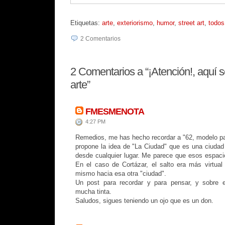
Etiquetas:
arte
,
exteriorismo
,
humor
,
street art
,
todos
2
Comentarios
2
Comentarios a “¡Atención!, aquí s
arte”
FMESMENOTA
4:27 PM
Remedios, me has hecho recordar a "62, modelo pa
propone la idea de "La Ciudad" que es una ciudad 
desde cualquier lugar. Me parece que esos espacio
En el caso de Cortázar, el salto era más virtual
mismo hacia esa otra "ciudad".
Un post para recordar y para pensar, y sobre 
mucha tinta.
Saludos, sigues teniendo un ojo que es un don.