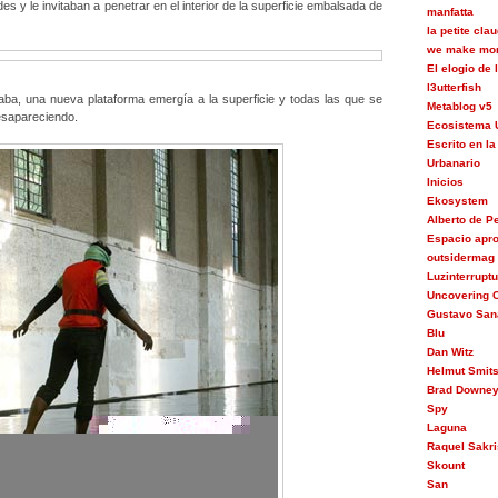
es y le invitaban a penetrar en el interior de la superficie embalsada de
manfatta
la petite cla
we make mon
El elogio de
l3utterfish
a, una nueva plataforma emergía a la superficie y todas las que se
Metablog v5
esapareciendo.
Ecosistema 
Escrito en la
Urbanario
Inicios
Ekosystem
Alberto de 
Espacio apr
outsidermag
Luzinterrupt
Uncovering C
Gustavo San
Blu
Dan Witz
Helmut Smit
Brad Downe
Spy
Laguna
Raquel Sakri
Skount
San