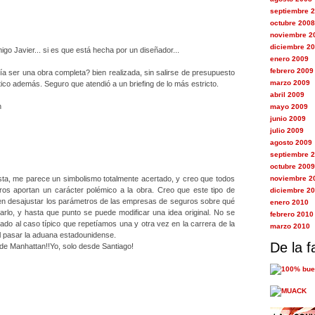
septiembre 
octubre 2008
noviembre 2
diciembre 2
go Javier... si es que está hecha por un diseñador...
enero 2009
febrero 2009
a ser una obra completa? bien realizada, sin salirse de presupuesto
marzo 2009
tico además. Seguro que atendió a un briefing de lo más estricto.
abril 2009
n
mayo 2009
junio 2009
julio 2009
agosto 2009
septiembre 
octubre 2009
ta, me parece un simbolismo totalmente acertado, y creo que todos
noviembre 2
os aportan un carácter polémico a la obra. Creo que este tipo de
diciembre 2
en desajustar los parámetros de las empresas de seguros sobre qué
enero 2010
arlo, y hasta que punto se puede modificar una idea original. No se
febrero 2010
do al caso típico que repetíamos una y otra vez en la carrera de la
marzo 2010
l pasar la aduana estadounidense.
De la f
de Manhattan!!Yo, solo desde Santiago!