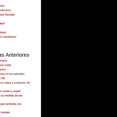
rero
n-Ernest
guez Gerada
idad
plaza
n viandantes
as Anteriores
cuela
asi nada
lanco
nica en las paredes
n 3D
ras rotas y erotismo, de
e cartón y papel
a la medida de los
e que perturba sin
n trampa