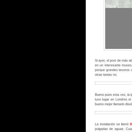
Si ayer, el post de más 
en un interesante museo,
porque grandes tesoros d
otras tantas no.
Bueno pues esta vez, la ig
tuvo lugar en Londres e
bueno mejor llamarlo dise
La instalación se llamó
B
pulgadas de aguas. Cuan