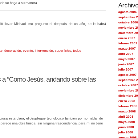
odo se haga a su manera...
Archiv
agosto 2006
septiembre 
octubre 2006
ó llevar Michael, me pregunto si después de un año, se le habrá
noviembre 2
diciembre 2
enero 2007
febrero 2007
marzo 2007
te
,
decoración
,
evento
,
intervención
,
superficies
,
todos
abril 2007
mayo 2007
junio 2007
julio 2007
agosto 2007
 a “Como Jesús, andando sobre las
septiembre 
octubre 2007
noviembre 2
diciembre 2
enero 2008
febrero 2008
marzo 2008
abril 2008
ligiosa está clara, el despliegue tecnológico también por no hablar de
mayo 2008
 parece una obra hueca, sin ninguna trascendencia, para mí no tiene
junio 2008
julio 2008
agosto 2008