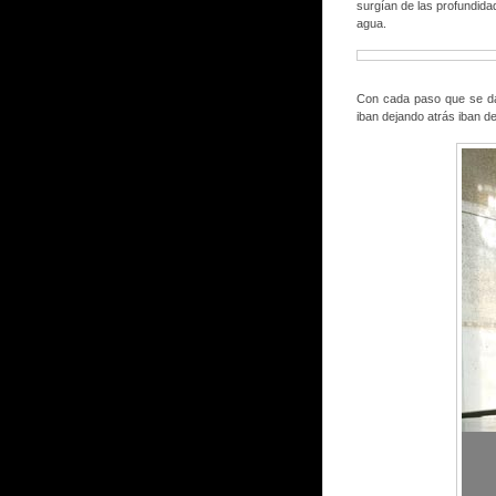
surgían de las profundidad
agua.
Con cada paso que se dab
iban dejando atrás iban d