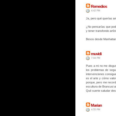
Remedios
4:42 PM
Ja, pero qué querías ami
¿No pensarías que podí
y tener transfondo artís
Besos desde Manhatta
muvidi
7:04 PM
Pues a mi no me disgus
los problemas de segur
intervenciones consigu
es el arte y cómo valor
porque, pero me recorda
escultura de Brancusi a
Qué suerte saludar des
Marian
4:55 PM