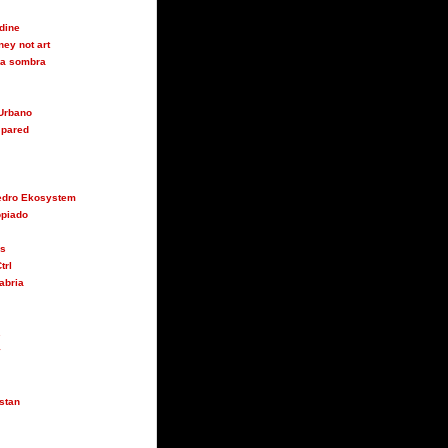
udine
ey not art
 la sombra
Urbano
 pared
Pedro Ekosystem
opiado
us
trl
abria
s
y
stan