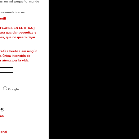
rlas en mi pequeño mundo
resenelatico.es
erfil
FLORES EN EL ÁTICO]
ara guardar pequeñas y
ores, que no quiero dejar
grafías hechas sin ningún
la única intención de
r atenta por la vida.
..
Google
os
ico
ional