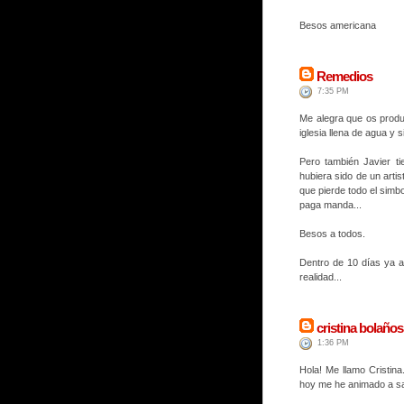
Besos americana
Remedios
7:35 PM
Me alegra que os produ
iglesia llena de agua y 
Pero también Javier t
hubiera sido de un arti
que pierde todo el simb
paga manda...
Besos a todos.
Dentro de 10 días ya a
realidad...
cristina bolaños
1:36 PM
Hola! Me llamo Cristina
hoy me he animado a sa