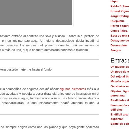
Liqen
Pablo S. Her
Ernest Pigno
Jorge Rodrí
Ruepublic
Por tu segur
Grupo Talca
Esta es una 
stante extraña al sentirse uno solo y aislado... sobre la superficie de
o en un recinto sagrado... Un cierto desasosiego debía invadir al
Desayuno co
 que pasados los nervios del primer momento, una sensación de
Decoración
ía a más de uno, el que no fuera demasiado nervioso o miedoso.
Juegos
Entrad
Un museo es
biera gustado meterme hasta el fondo.
Un poco de c
Del rojo al b
Materia orgá
Garabatos e
ue la compañías de seguros decidió añadir
algunos elementos
más a la
Objetos, figu
 que ayudaba y seguía a corta distancia a los que se internaban en el
porcelana
a cintura en el agua, también obligó a usar un chaleco salvavidas y a
Realidades d
o desaparecieran, lo cual sinceramente acabó afeando mucho la
Iluminación 
edificios
El difícil art
espantar
Edificios co
no siempre salgan como uno las planea y que haya gente poderosa