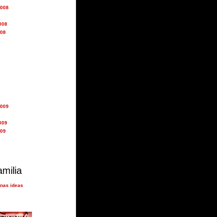
2008
008
008
2009
009
009
amilia