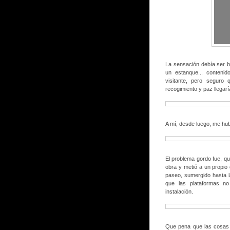
La sensación debía ser ba
un estanque... contenid
visitante, pero seguro
recogimiento y paz llegar
A mí, desde luego, me hu
El problema gordo fue, q
obra y metió a un propio
paseo, sumergido hasta l
que las plataformas n
instalación.
Que pena que las cosas 