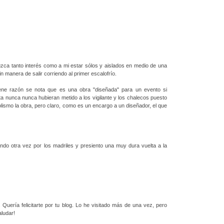
zca tanto interés como a mi estar sólos y aislados en medio de una
sin manera de salir corriendo al primer escalofrío.
iene razón se nota que es una obra "diseñada" para un evento si
sta nunca nunca hubieran metido a los vigilante y los chalecos puesto
olismo la obra, pero claro, como es un encargo a un diseñador, el que
ndo otra vez por los madriles y presiento una muy dura vuelta a la
. Quería felicitarte por tu blog. Lo he visitado más de una vez, pero
ludar!