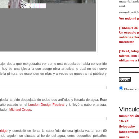
materializa
real.
remedios@flo
Ver todo mi p
[TUMBLR DE 
Un espacio p
solitarias fl
marchitar.
[10x24] foto
talento, con 
obligarme a i
abajo, decía que me gustaba ver como una escuela se había convertido
 hoy es una iglesia la que acoge obra artística, lo cual no es nuevo
e la pintura, se esconden en ellas y a veces se muestran al público y
Flores en.
lesia ha sido despojada de todos sus artificios y llenada de agua. Esto
l año pasado en el
London Design Festival
y lo llevó a cabo el artista,
Víncul
ñador,
Michael Cross.
tumblr del át
10x24
flylosophy
ridge
y consistió en llenar la superficie de una iglesia vacía, con 60
lanoconvenc
do alguien se situaba al borde del agua, unos pequeños peldaños
muack