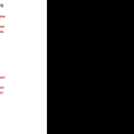
os
2006
006
006
2007
007
007