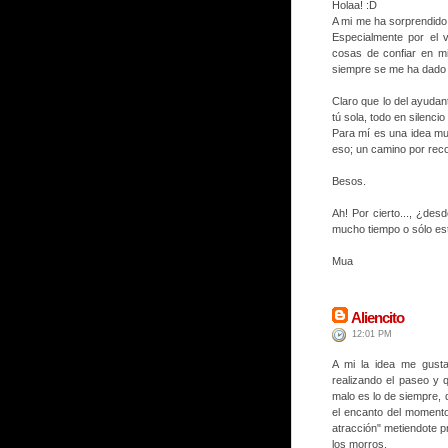
Holaa! :D
A mi me ha sorprendido
Especialmente por el 
cosas de confiar en mis
siempre se me ha dado d
Claro que lo del ayudan
tú sola, todo en silenc
Para mí es una idea muy
eso; un camino por recor
Besos.
Ah! Por cierto..., ¿de
mucho tiempo o sólo est
Mua
Aliencito
12:01 PM
A mi la idea me gusta
realizando el paseo y 
malo es lo de siempre, 
el encanto del momento
atracción" metiendote p
los morros.