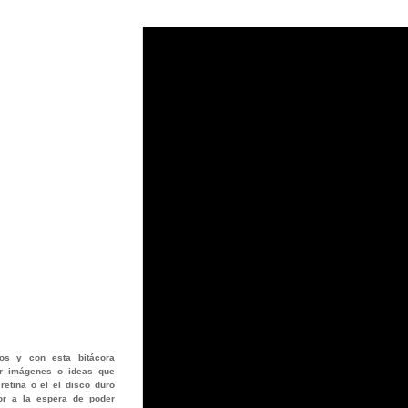
os
y con esta bitácora
jar imágenes o ideas que
retina o el el disco duro
or a la espera de poder