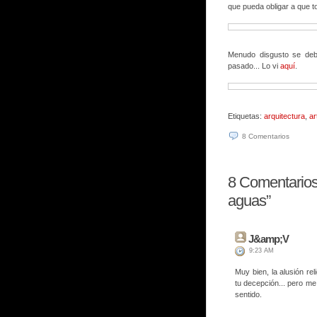
que pueda obligar a que t
Menudo disgusto se debi
pasado... Lo vi
aquí
.
Etiquetas:
arquitectura
,
ar
8
Comentarios
8
Comentarios
aguas”
J&amp;V
9:23 AM
Muy bien, la alusión re
tu decepción... pero me
sentido.