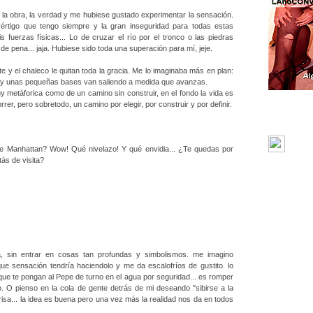
 la obra, la verdad y me hubiese gustado experimentar la sensación.
vértigo que tengo siempre y la gran inseguridad para todas estas
 fuerzas físicas... Lo de cruzar el río por el tronco o las piedras
e pena... jaja. Hubiese sido toda una superación para mí, jeje.
te y el chaleco le quitan toda la gracia. Me lo imaginaba más en plan:
io y unas pequeñas bases van saliendo a medida que avanzas.
 metáforica como de un camino sin construir, en el fondo la vida es
rer, pero sobretodo, un camino por elegir, por construir y por definir.
sde Manhattan? Wow! Qué nivelazo! Y qué envidia... ¿Te quedas por
ás de visita?
, sin entrar en cosas tan profundas y simbolismos. me imagino
que sensación tendría haciendolo y me da escalofríos de gustito. lo
que te pongan al Pepe de turno en el agua por seguridad... es romper
. O pienso en la cola de gente detrás de mi deseando "sibirse a la
risa... la idea es buena pero una vez más la realidad nos da en todos