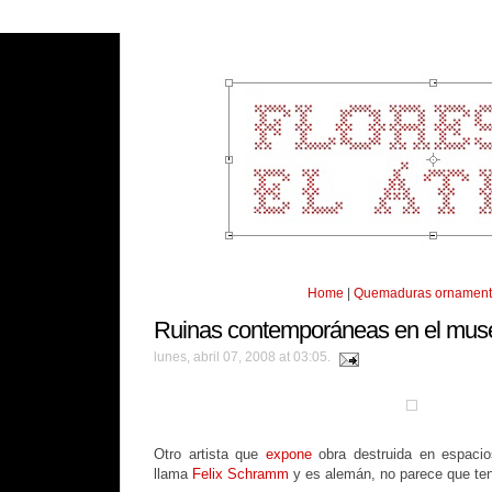
Home
|
Quemaduras ornament
Ruinas contemporáneas en el mus
lunes, abril 07, 2008 at 03:05.
Otro artista que
expone
obra destruida en espacio
llama
Felix Schramm
y es alemán, no parece que te