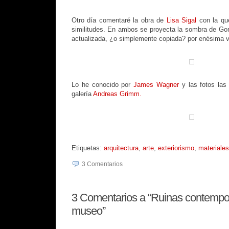
Otro día comentaré la obra de
Lisa Sigal
con la q
similitudes.
En ambos se proyecta la sombra de
Gor
actualizada, ¿o simplemente copiada? por enésima 
Lo he conocido por
James Wagner
y las fotos las
galería
Andreas Grimm.
Etiquetas:
arquitectura
,
arte
,
exteriorismo
,
materiales
3
Comentarios
3
Comentarios a “Ruinas contempo
museo”