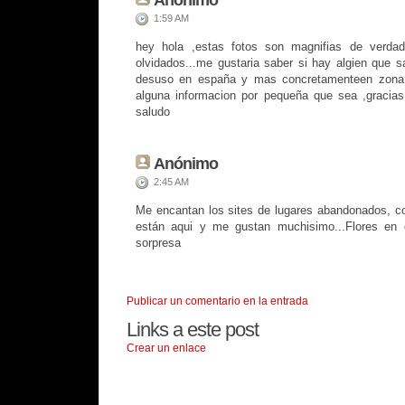
1:59 AM
hey hola ,estas fotos son magnifias de verdad
olvidados...me gustaria saber si hay algien que s
desuso en españa y mas concretamenteen zona
alguna informacion por pequeña que sea ,gracias
saludo
Anónimo
2:45 AM
Me encantan los sites de lugares abandonados, c
están aqui y me gustan muchisimo...Flores en 
sorpresa
Publicar un comentario en la entrada
Links a este post
Crear un enlace