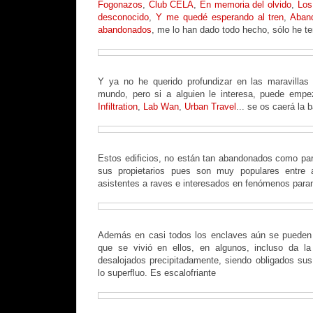
Fogonazos
,
Club CELA
,
En memoria del olvido
,
Los
desconocido
,
Y me quedé esperando al tren
,
Aban
abandonados
, me lo han dado todo hecho, sólo he ten
Y ya no he querido profundizar en las maravillas
mundo, pero si a alguien le interesa, puede emp
Infiltration
,
Lab Wan
,
Urban Travel
... se os caerá la 
Estos edificios, no están tan abandonados como par
sus propietarios pues son muy populares entre ar
asistentes a raves e interesados en fenómenos para
Además en casi todos los enclaves aún se pueden a
que se vivió en ellos, en algunos, incluso da l
desalojados precipitadamente, siendo obligados sus 
lo superfluo. Es escalofriante