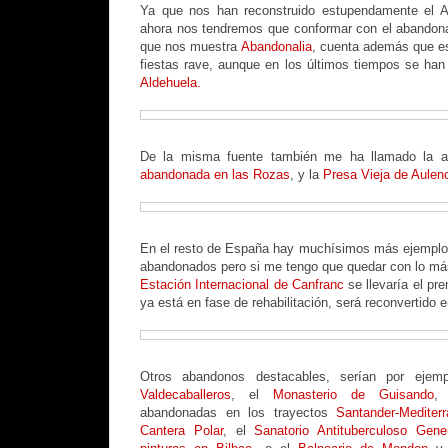
Ya que nos han reconstruido estupendamente el A
ahora nos tendremos que conformar con el abandona
que nos muestra
Abandonalia
, cuenta además que es
fiestas rave, aunque en los últimos tiempos se han
Aldehuela.
De la misma fuente también me ha llamado la 
abandonada en las Rozas
, y la
Presa Vieja de Aulenc
En el resto de España hay muchísimos más ejemplo 
abandonados pero si me tengo que quedar con lo má
Estación Internacional de Canfranc
se llevaría el pre
ya está en fase de rehabilitación, será reconvertido e
Otros abandonos destacables, serían por eje
Valdecaballeros
, el
Monasterio de Guisando
,
abandonadas en los trayectos
Santander-Mediter
Cantera Polar
, el
Sanatorio Antituberculoso Gene