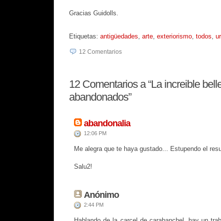
Gracias Guidolls.
Etiquetas:
antigüedades
,
arte
,
exteriorismo
,
todos
,
u
12
Comentarios
12
Comentarios a “La increible bell
abandonados”
abandonalia
12:06 PM
Me alegra que te haya gustado... Estupendo el res
Salu2!
Anónimo
2:44 PM
Hablando de la carcel de carabanchel, hay un trab