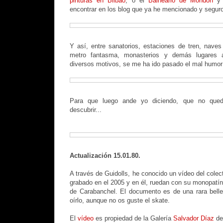
pinturas en Bilbao
, o el
Balneario de Mondon
y 
encontrar en los blog que ya he mencionado y segur
Y así, entre sanatorios, estaciones de tren, naves 
metro fantasma, monasterios y demás lugares
diversos motivos, se me ha ido pasado el mal humor y
Para que luego ande yo diciendo, que no queda
descubrir...
Actualización 15.01.80.
A través de Guidolls, he conocido un vídeo del colect
grabado en el 2005 y en él, ruedan con su monopatín
de Carabanchel. El documento es de una rara belle
oírlo, aunque no os guste el skate.
El
vídeo
es propiedad de la Galería
Salvador Díaz
de