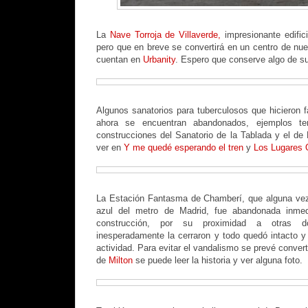
La
Nave Torroja de Villaverde,
impresionante edific
pero que en breve se convertirá en un centro de nu
cuentan en
Urbanity
. Espero que conserve algo de su
Algunos sanatorios para tuberculosos que hicieron 
ahora se encuentran abandonados, ejemplos t
construcciones del Sanatorio de la Tablada y el d
ver en
Y me quedé esperando el tren
y
Los Lugares 
La Estación Fantasma de Chamberí, que alguna vez h
azul del metro de Madrid, fue abandonada inme
construcción, por su proximidad a otras d
inesperadamente la cerraron y todo quedó intacto y
actividad. Para evitar el vandalismo se prevé convert
de
Milton
se puede leer la historia y ver alguna foto.