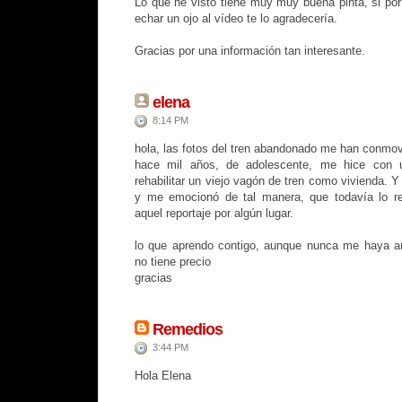
Lo que he visto tiene muy muy buena pinta, si po
echar un ojo al vídeo te lo agradecería.
Gracias por una información tan interesante.
elena
8:14 PM
hola, las fotos del tren abandonado me han conmo
hace mil años, de adolescente, me hice con u
rehabilitar un viejo vagón de tren como vivienda. 
y me emocionó de tal manera, que todavía lo re
aquel reportaje por algún lugar.
lo que aprendo contigo, aunque nunca me haya an
no tiene precio
gracias
Remedios
3:44 PM
Hola Elena