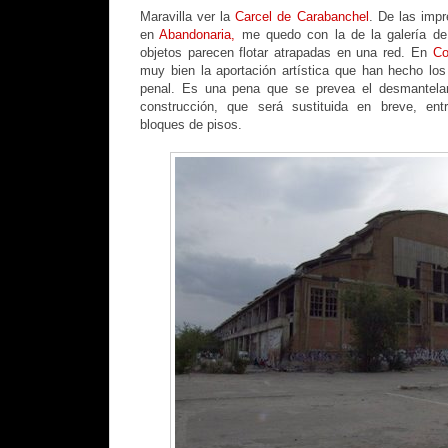
Maravilla ver la
Carcel de Carabanchel
. De las impr
en
Abandonaria,
me quedo con la de la galería de
objetos parecen flotar atrapadas en una red. En
Co
muy bien la aportación artística que han hecho los 
penal. Es una pena que se prevea el desmantelam
construcción, que será sustituida en breve, entr
bloques de pisos.