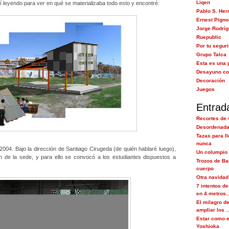
Liqen
 leyendo para ver en qué se materializaba todo esto y encontré:
Pablo S. Her
Ernest Pigno
Jorge Rodrí
Ruepublic
Por tu segur
Grupo Talca
Esta es una 
Desayuno co
Decoración
Juegos
Entrad
Recortes de
Desordenada
Tazas para ll
nunca
004. Bajo la dirección de Santiago Cirugeda (de quién hablaré luego),
Un columpio 
ón de la sede, y para ello se convocó a los estudiantes dispuestos a
Trozos de Ba
cuerpo
Otra navidad
7 intentos de
en 4 metros..
El milagro de
ampliar los ..
Estar como e
Yoshioka