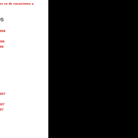
se va de vacaciones a
os
2006
006
006
2007
007
007