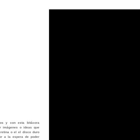
os
y con esta bitácora
jar imágenes o ideas que
retina o el el disco duro
or a la espera de poder