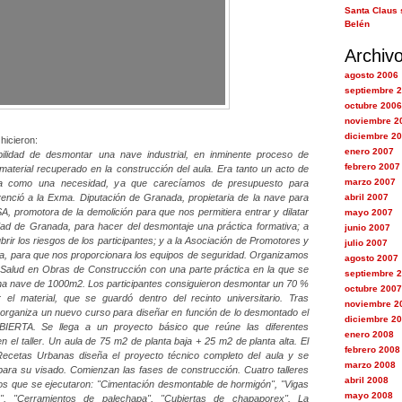
Santa Claus 
Belén
Archiv
agosto 2006
septiembre 
octubre 2006
noviembre 2
diciembre 2
hicieron:
enero 2007
ibilidad de desmontar una nave industrial, en inminente proceso de
febrero 2007
l material recuperado en la construcción del aula. Era tanto un acto de
marzo 2007
ica como una necesidad, ya que carecíamos de presupuesto para
enció a la Exma. Diputación de Granada, propietaria de la nave para
abril 2007
, promotora de la demolición para que nos permitiera entrar y dilatar
mayo 2007
dad de Granada, para hacer del desmontaje una práctica formativa; a
junio 2007
rir los riesgos de los participantes; y a la Asociación de Promotores y
julio 2007
, para que nos proporcionara los equipos de seguridad.
Organizamos
agosto 2007
Salud en Obras de Construcción con una parte práctica en la que se
septiembre 
na nave de 1000m2. Los participantes consiguieron desmontar un 70 %
octubre 2007
ar el material, que se guardó dentro del recinto universitario.
Tras
noviembre 2
se organiza un nuevo curso para diseñar en función de lo desmontado el
diciembre 2
BIERTA. Se llega a un proyecto básico que reúne las diferentes
enero 2008
n el taller. Un aula de 75 m2 de planta baja + 25 m2 de planta alta.
El
febrero 2008
 Recetas Urbanas diseña el proyecto técnico completo del aula y se
marzo 2008
para su visado.
Comienzan las fases de construcción. Cuatro talleres
abril 2008
los que se ejecutaron: "Cimentación desmontable de hormigón", "Vigas
mayo 2008
, "Cerramientos de palechapa", "Cubiertas de chapaporex".
La