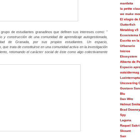
manfatta
la petite cla
we make mon
El elogio de
l3utterfish
Metablog v5
 grupo de estudiantes granadinos que definen sus intereses como:
"
Ecosistema 
ño y construcción de una comunidad de aprendizaje autogestionada,
Escrito en la
idad de Granada, por sus propios estudiantes.
Un espacio,
Urbanario
 que trata de constituirse en una comunidad activa en la investigación
Inicios
ento, retomando el carácter social de éste como algo colectivamente
Ekosystem
Alberto de 
Espacio apr
outsidermag
Luzinterrupt
Uncovering C
Gustavo San
Blu
Dan Witz
Helmut Smit
Brad Downe
Spy
Laguna
Raquel Sakri
Skount
San