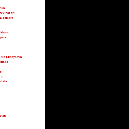
udine
ey not art
 la sombra
Urbano
 pared
Pedro Ekosystem
opiado
us
trl
abria
s
y
stan