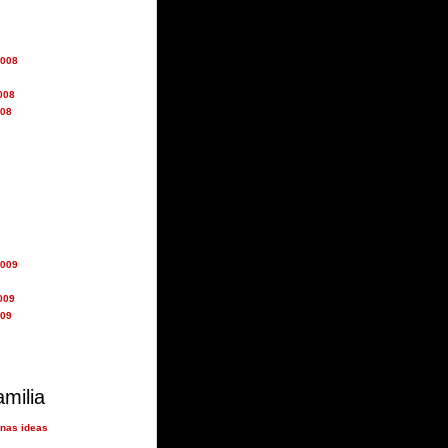
2008
008
008
2009
009
009
amilia