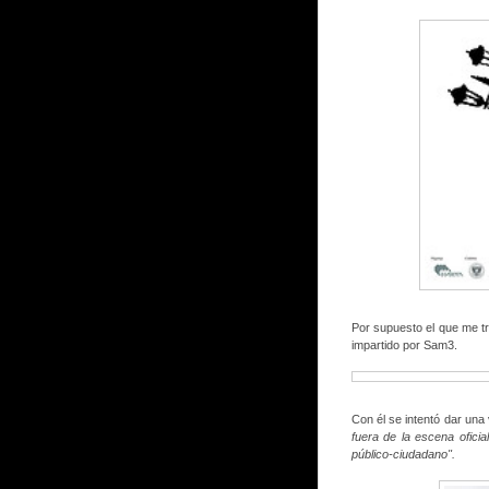
Por supuesto el que me t
impartido por Sam3.
Con él se intentó dar una 
fuera de la escena oficia
público-ciudadano".