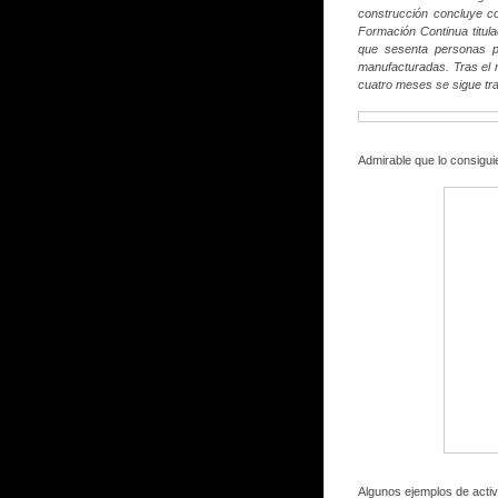
construcción concluye co
Formación Continua titul
que sesenta personas po
manufacturadas.
Tras el
cuatro meses se sigue tra
Admirable que lo consigui
Algunos ejemplos de activ