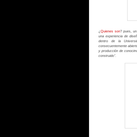
¿
Quienes son
? pues, un
una experiencia de dise
dentro de la Univers
consecuentemente abierto,
y producción de conocimi
construido".