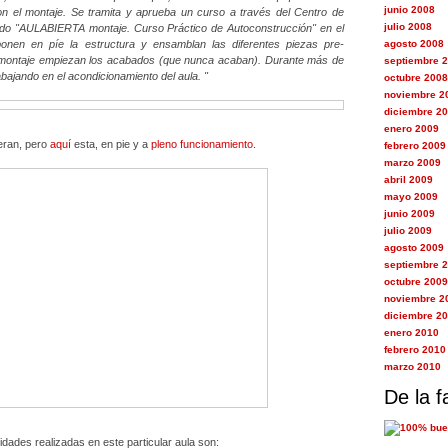
junio 2008
n el montaje. Se tramita y aprueba un curso a través del Centro de
julio 2008
ado "AULABIERTA montaje. Curso Práctico de Autoconstrucción" en el
nen en píe la estructura y ensamblan las diferentes piezas pre-
agosto 2008
 montaje empiezan los acabados (que nunca acaban). Durante más de
septiembre 
bajando en el acondicionamiento del aula. "
octubre 2008
noviembre 2
diciembre 2
enero 2009
eran, pero
aquí
esta, en pie y a
pleno funcionamiento
.
febrero 2009
marzo 2009
abril 2009
mayo 2009
junio 2009
julio 2009
agosto 2009
septiembre 
octubre 2009
noviembre 2
diciembre 2
enero 2010
febrero 2010
marzo 2010
De la f
idades realizadas en este particular aula son: