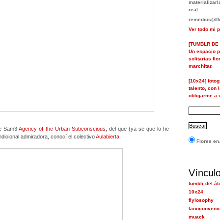
materializa
real.
remedios@flo
Ver todo mi p
[TUMBLR DE 
Un espacio p
solitarias fl
marchitar.
[10x24] foto
talento, con 
obligarme a i
 de Sam3
Agency of the Urban Subconscious
, del que (ya se que lo he
ndicional admiradora, conocí el colectivo
Aulabierta.
Flores en.
Víncul
tumblr del át
10x24
flylosophy
lanoconvenc
muack