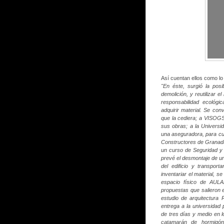
Así cuentan ellos como lo 
"En éste, surgió la pos
demolición, y reutilizar e
responsabilidad ecológ
adquirir material.
Se conv
que la cediera; a VISOGSA
sus obras; a la Universi
una aseguradora, para cub
Constructores de Granada
un curso de Seguridad y 
prevé el desmontaje de u
del edificio y transport
inventariar el material, 
espacio físico de AULA
propuestas que salieron e
estudio de arquitectura
entrega a la universidad 
de tres días y medio en 
catamarán de hormigón"