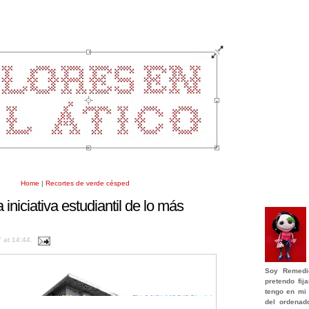
Home
|
Recortes de verde césped
 iniciativa estudiantil de lo más
7 at 14:44.
Soy
Remedi
pretendo fi
tengo en mi 
del ordenad