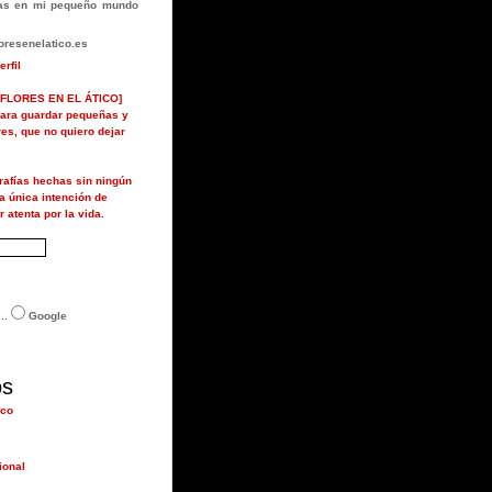
rlas en mi pequeño mundo
resenelatico.es
erfil
FLORES EN EL ÁTICO]
ara guardar pequeñas y
ores, que no quiero dejar
grafías hechas sin ningún
la única intención de
r atenta por la vida.
..
Google
os
ico
ional