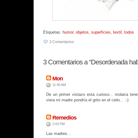
Etiquetas:
humor
,
objetos
,
superficies
,
textil
,
todos
3
Comentarios
3
Comentarios a “Desordenada habi
Mon
11:40 AM
De un primer vistazo esta curioso... molaria tene
viera mi madre pondría el grito en el cielo... :-)
Remedios
2:03 PM
Las madres...