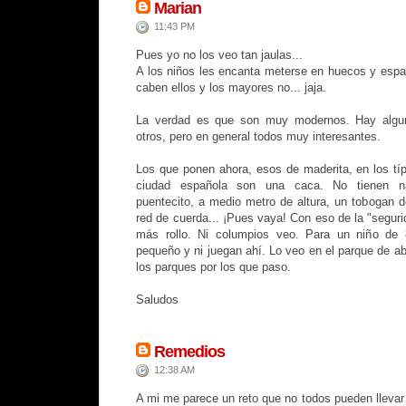
Marian
11:43 PM
Pues yo no los veo tan jaulas...
A los niños les encanta meterse en huecos y esp
caben ellos y los mayores no... jaja.
La verdad es que son muy modernos. Hay algu
otros, pero en general todos muy interesantes.
Los que ponen ahora, esos de maderita, en los típ
ciudad española son una caca. No tienen na
puentecito, a medio metro de altura, un tobogan d
red de cuerda... ¡Pues vaya! Con eso de la "segur
más rollo. Ni columpios veo. Para un niño de
pequeño y ni juegan ahí. Lo veo en el parque de a
los parques por los que paso.
Saludos
Remedios
12:38 AM
A mi me parece un reto que no todos pueden llevar