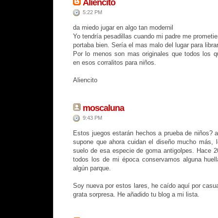
Aliencito
5:22 PM
da miedo jugar en algo tan modernil
Yo tendría pesadillas cuando mi padre me prometier
portaba bien. Sería el mas malo del lugar para libr
Por lo menos son mas originales que todos los q
en esos corralitos para niños.
Aliencito
moscaluna
9:43 PM
Estos juegos estarán hechos a prueba de niños? a
supone que ahora cuidan el diseño mucho más, l
suelo de esa especie de goma antigolpes. Hace 20
todos los de mi época conservamos alguna huella
algún parque.
Soy nueva por estos lares, he caído aquí por casu
grata sorpresa. He añadido tu blog a mi lista.