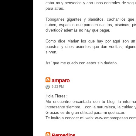
estar muy pensados y con unos controles de segur
para atrás.
Toboganes gigantes y blanditos, cacharillos que
suben, espacios que parecen casitas, piscinas, pis
divertido? además no hay que pagar.
Como dice Marian los que hay por aquí son un 
puestos y unos asientos que dan vueltas, algu
sirven.
Así que me quedo con estos sin dudarlo.
amparo
9:23 PM
Hola Flores:
Me encuentro encantada con tu blog, la inform
interesante siempre....con la naturaleza, la cuidad y
Gracias es de gran utilidad para mi quehacer.
Te invito a conocer mi web: www.amparopazan.co
Remedios