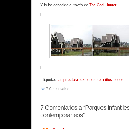
Y lo he conocido a través de
The Cool Hunter.
Etiquetas:
arquitectura
,
exteriorismo
,
niños
,
todos
7
Comentarios
7
Comentarios a “Parques infantile
contemporáneos”