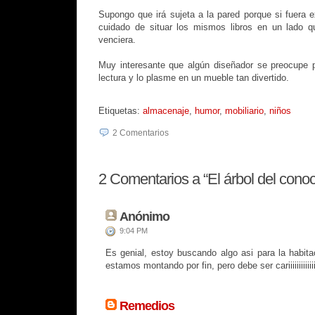
Supongo que irá sujeta a la pared porque si fuera 
cuidado de situar los mismos libros en un lado 
venciera.
Muy interesante que algún diseñador se preocupe po
lectura y lo plasme en un mueble tan divertido.
Etiquetas:
almacenaje
,
humor
,
mobiliario
,
niños
2
Comentarios
2
Comentarios a “El árbol del conoc
Anónimo
9:04 PM
Es genial, estoy buscando algo asi para la habita
estamos montando por fin, pero debe ser cariiiiiiiiiiii
Remedios