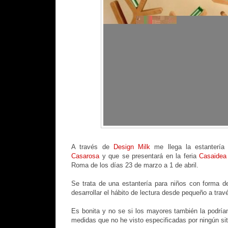
A través de
Design Milk
me llega la estantería
Casarosa
y que se presentará en la feria
Casaidea
Roma de los días 23 de marzo a 1 de abril.
Se trata de una estantería para niños con forma d
desarrollar el hábito de lectura desde pequeño a travé
Es bonita y no se si los mayores también la podríam
medidas que no he visto especificadas por ningún sit