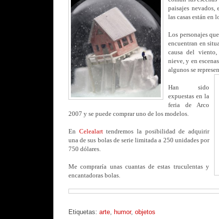
paisajes nevados,
las casas están en l
Los personajes que
encuentran en situ
causa del viento,
nieve, y en escen
algunos se represe
Han sido
expuestas en la
feria de Arco
2007 y se puede comprar uno de los modelos.
En
Celealart
tendremos la posibilidad de adquirir
una de sus bolas de serie limitada a 250 unidades por
750 dólares.
Me compraría unas cuantas de estas truculentas y
encantadoras bolas.
Etiquetas:
arte
,
humor
,
objetos