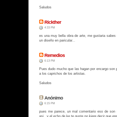
Saludos
Rickther
4:33 PM
es una muy bella obra de arte, me gustaria sabes
un diseño en paricular...
Remedios
6:13 PM
Pues dudo mucho que las hagan por encargo son p
a los caprichos de los artistas.
Saludos
Anónimo
6:15 PM
pues me parece, un mal comentario eso de son 
asi.. y el echo de ke te guste no kiere decir que ere