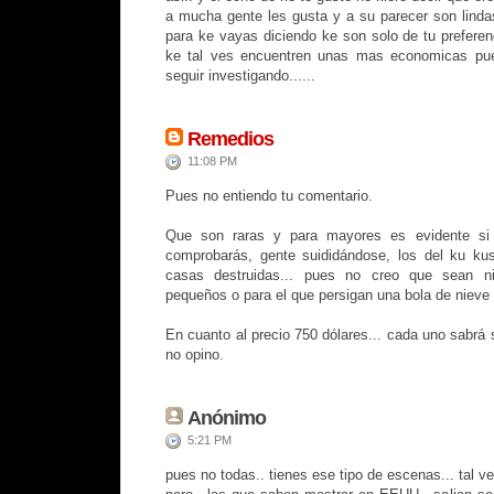
a mucha gente les gusta y a su parecer son linda
para ke vayas diciendo ke son solo de tu preferenc
ke tal ves encuentren unas mas economicas pue
seguir investigando......
Remedios
11:08 PM
Pues no entiendo tu comentario.
Que son raras y para mayores es evidente si m
comprobarás, gente suididándose, los del ku ku
casas destruidas... pues no creo que sean n
pequeños o para el que persigan una bola de nieve 
En cuanto al precio 750 dólares... cada uno sabrá 
no opino.
Anónimo
5:21 PM
pues no todas.. tienes ese tipo de escenas... tal ves