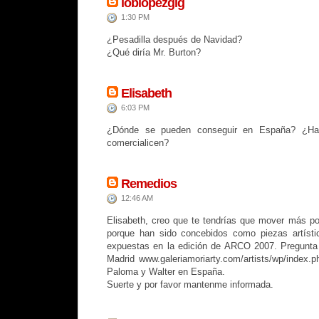
loblopezglg
1:30 PM
¿Pesadilla después de Navidad?
¿Qué diría Mr. Burton?
Elisabeth
6:03 PM
¿Dónde se pueden conseguir en España? ¿Hay
comercialicen?
Remedios
12:46 AM
Elisabeth, creo que te tendrías que mover más por
porque han sido concebidos como piezas artísti
expuestas en la edición de ARCO 2007. Pregunta 
Madrid www.galeriamoriarty.com/artists/wp/index.p
Paloma y Walter en España.
Suerte y por favor mantenme informada.