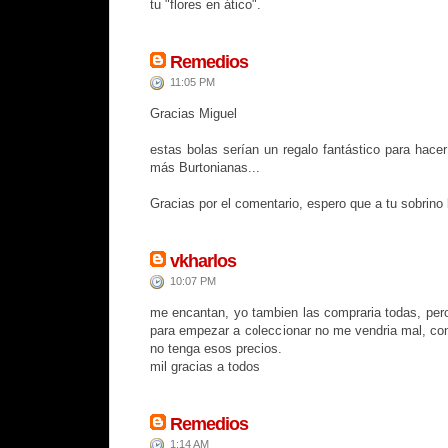
tu "flores en ático".
Remedios
11:05 PM
Gracias Miguel
estas bolas serían un regalo fantástico para hace
más Burtonianas...
Gracias por el comentario, espero que a tu sobrino 
vkharlos
10:07 PM
me encantan, yo tambien las compraria todas, per
para empezar a coleccionar no me vendria mal, co
no tenga esos precios.
mil gracias a todos
Remedios
1:14 AM