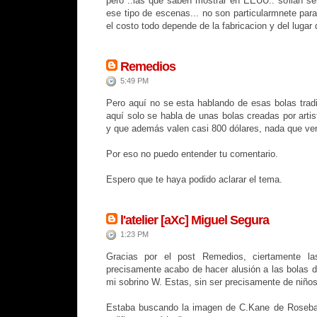
pero ..las que saben mostrar en EEUU.. solian se
ese tipo de escenas... no son particularmnete para
el costo todo depende de la fabricacion y del lugar
Remedios
5:49 PM
Pero aquí no se esta hablando de esas bolas trad
aquí solo se habla de unas bolas creadas por arti
y que además valen casi 800 dólares, nada que ver
Por eso no puedo entender tu comentario.
Espero que te haya podido aclarar el tema.
l'atelier [aXc] Miguel Segura
1:23 PM
Gracias por el post Remedios, ciertamente las
precisamente acabo de hacer alusión a las bolas d
mi sobrino W. Estas, sin ser precisamente de niño
Estaba buscando la imagen de C.Kane de Roseba