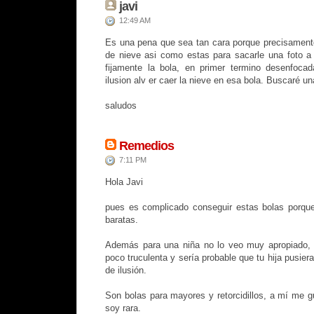
javi
12:49 AM
Es una pena que sea tan cara porque precisament
de nieve asi como estas para sacarle una foto a
fijamente la bola, en primer termino desenfocad
ilusion alv er caer la nieve en esa bola. Buscaré u
saludos
Remedios
7:11 PM
Hola Javi
pues es complicado conseguir estas bolas porque
baratas.
Además para una niña no lo veo muy apropiado, 
poco truculenta y sería probable que tu hija pusie
de ilusión.
Son bolas para mayores y retorcidillos, a mí me 
soy rara.