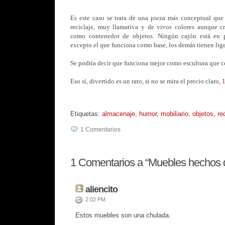
Es este caso se trata de una pieza más conceptual que ú
reciclaje, muy llamativa y de vivos colores aunque c
como contenedor de objetos. Ningún cajón está en po
excepto el que funciona como base, los demás tienen lige
Se podría decir que funciona mejor como escultura que 
Eso sí, divertido es un rato, si no se mira el precio claro,
1
Etiquetas:
almacenaje
,
humor
,
mobiliario
,
objetos
,
re
1
Comentarios
1
Comentarios a “Muebles hechos 
aliencito
2:02 PM
Estos muebles son una chulada.