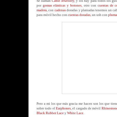
Se llaman
Cable Jewellery
, y los hay para todos los gu
por
gomas elásticas y botones,
otro con
cuentas de co
madera
, con
cadenas
doradas y plateadas tenemos un cabl
para móvil hecho con
cuentas doradas
, un usb con
pluma
Pero a mi los que más gracia me hacen son los que tiene
sobre todo el
Earphones
, el cargado de móvil
Rhinestone
Black Rubber Lace
y
White Lace
.