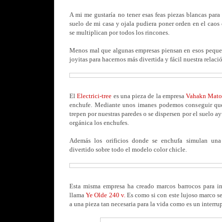
A mi me gustaría no tener esas feas piezas blancas para 
suelo de mi casa y ojala pudiera poner orden en el caos
se multiplican por todos los rincones.
Menos mal que algunas empresas piensan en esos pequeñ
joyitas para hacernos más divertida y fácil nuestra relació
El
Electrici-tree
es una pieza de la empresa
Vahakn Mato
enchufe. Mediante unos imanes podemos conseguir que
trepen por nuestras paredes o se dispersen por el suelo 
orgánica los enchufes.
Además los orificios donde se enchufa simulan una 
divertido sobre todo el modelo color chicle.
Esta misma empresa ha creado marcos barrocos para int
llama
Ye Olde 240 v.
Es como si con este lujoso marco se 
a una pieza tan necesaria para la vida como es un interru