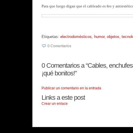
Para que luego digan que el cableado es feo y antiestétic
Etiquetas:
electrodomésticos
,
humor
,
objetos
,
tecnol
0
Comentarios
0
Comentarios a “Cables, enchufes,
¡qué bonitos!”
Publicar un comentario en la entrada
Links a este post
Crear un enlace