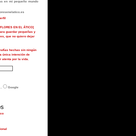
rlas en mi pequeño mundo
resenelatico.es
erfil
FLORES EN EL ÁTICO]
ara guardar pequeñas y
ores, que no quiero dejar
grafías hechas sin ningún
la única intención de
r atenta por la vida.
..
Google
os
ico
ional