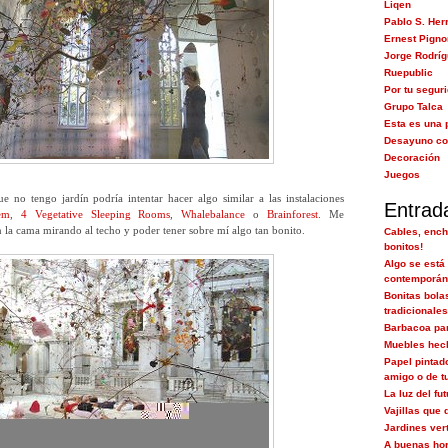
Liqen
Pablo S. Her
Ernest Pigno
Jorge Rodrí
Ruepublic
Por tu segur
Grupo Talca
Esta es una 
Desayuno co
Decoración
Juegos
 no tengo jardín podría intentar hacer algo similar a las instalaciones
Entrad
em
,
4 Vegetative Sleeping Rooms
,
Whalebalance
o
Brainforest.
Me
n la cama mirando al techo y poder tener sobre mí algo tan bonito.
Cables, ench
bonitos!
Algo se está
contemporán
Bonitas bola
tradicionales
Barbacoa pa
Muebles hec
Papel pintad
amigo o de tu
La luz del fut
Vajillas que 
Jardines ver
A buenas ho