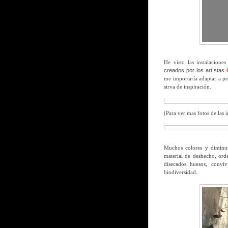
He visto las instalacione
creados por los artístas
me importaría adaptar a peq
sirva de inspiración.
(Para ver mas fotos de las
Muchos colores y diminut
material de deshecho, ord
disecados huesos, convi
biodiversidad.