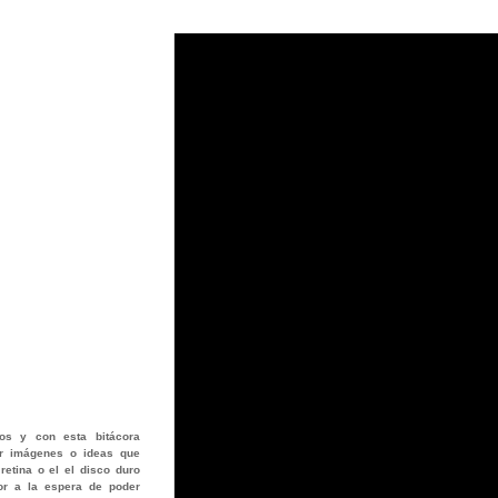
os
y con esta bitácora
jar imágenes o ideas que
retina o el el disco duro
or a la espera de poder