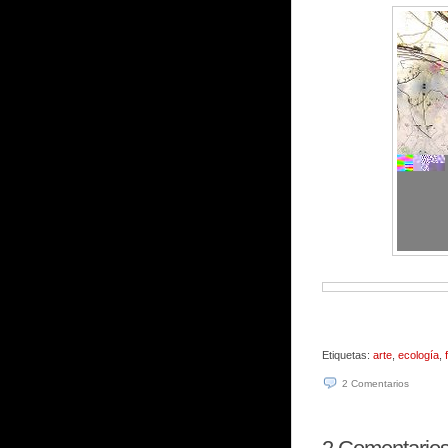
Etiquetas:
arte
,
ecología
,
2
Comentarios