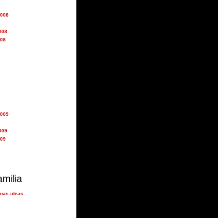
2008
008
008
2009
009
009
amilia