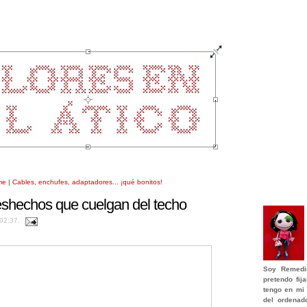
me
|
Cables, enchufes, adaptadores... ¡qué bonitos!
eshechos que cuelgan del techo
 02:37.
Soy
Remedi
pretendo fi
tengo en mi 
del ordenad