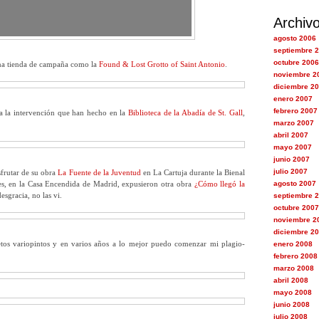
Archiv
agosto 2006
septiembre 
octubre 2006
na tienda de campaña como la
Found & Lost Grotto of Saint Antonio
.
noviembre 2
diciembre 2
enero 2007
febrero 2007
 la intervención que han hecho en la
Biblioteca de la Abadía de St. Gall
,
marzo 2007
abril 2007
mayo 2007
junio 2007
julio 2007
frutar de su obra
La Fuente de la Juventud
en La Cartuja durante la Bienal
tes, en la Casa Encendida de Madrid, expusieron otra obra
¿Cómo llegó la
agosto 2007
esgracia, no las vi.
septiembre 
octubre 2007
noviembre 2
diciembre 2
tos variopintos y en varios años a lo mejor puedo comenzar mi plagio-
enero 2008
febrero 2008
marzo 2008
abril 2008
mayo 2008
junio 2008
julio 2008