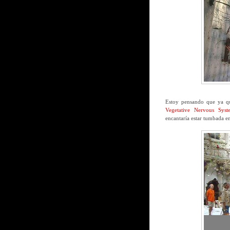
Estoy pensando que ya que
Vegetative Nervous Syst
encantaría estar tumbada e