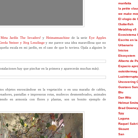
manfatta
la petite cla
we make mon
El elogio de
l3utterfish
Metablog v5
Ecosistema 
s
Meta Jardín
The Invaders!
y
Heimatmaschine
de la serie
Eye Apples
Escrito en la
Gerda Steiner y Jörg Lenzlinge
y me parece una idea maravillosa que no
Urbanario
ueña escala en mi jardín, en el caso de que lo tuviera. Ojala a alguien le
Inicios
Ekosystem
Alberto de 
Espacio apr
 instalaciones hay que pinchar en la primera y aparecerán muchas más).
outsidermag
Luzinterrupt
Uncovering C
Gustavo San
os objetos enroscándose en la vegetación o en una maraña de cables,
Blu
enadores, pantallas e impresoras rotas, muñecos desmembrados, animales
Dan Witz
viendo en armonía con flores y plantas, son un bonito ejemplo de
Helmut Smit
Brad Downe
Spy
Laguna
Raquel Sakri
Skount
San