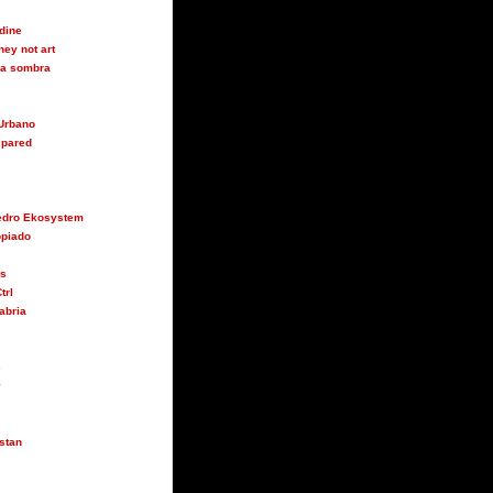
udine
ey not art
 la sombra
Urbano
 pared
Pedro Ekosystem
opiado
us
trl
abria
s
y
stan