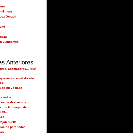
rero
n-Ernest
guez Gerada
idad
plaza
n viandantes
as Anteriores
ufes, adaptadores... ¡qué
 quemando en el diseño
eo
s de nieve nada
ra todos
hos de deshechos
o con la imagen de tu
 en...
uro
dejan huella
ticales para todos
ras