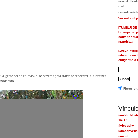
materializa
real.
remedios@flo
Ver todo mi p
[TUMBLR DE 
Un espacio p
solitarias fl
marchitar.
[10x24] foto
talento, con 
obligarme a i
 la gente acude en masa a los viveros para tratar de redecorar sus jardines
l momento.
Flores en.
Víncul
tumblr del át
10x24
flylosophy
lanoconvenc
muack