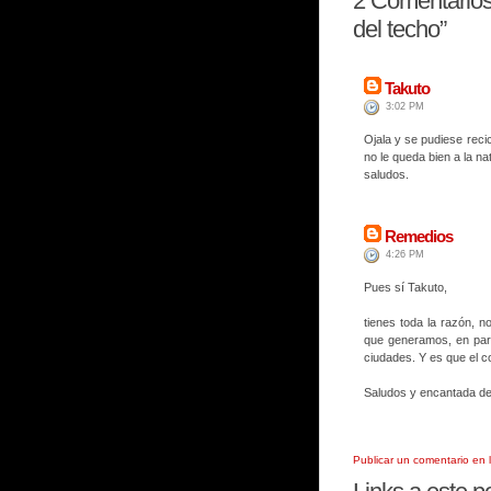
2
Comentarios 
del techo”
Takuto
3:02 PM
Ojala y se pudiese reci
no le queda bien a la n
saludos.
Remedios
4:26 PM
Pues sí Takuto,
tienes toda la razón, 
que generamos, en para
ciudades. Y es que el c
Saludos y encantada de 
Publicar un comentario en 