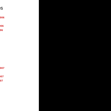
os
2006
006
006
2007
007
007