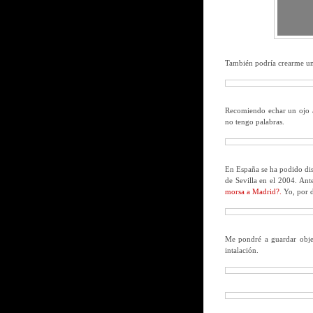
También podría crearme u
Recomiendo echar un ojo a
no tengo palabras.
En España se ha podido dis
de Sevilla en el 2004. An
morsa a Madrid?.
Yo, por d
Me pondré a guardar obje
intalación.