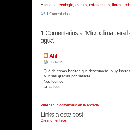
Etiquetas:
ecología
,
evento
,
exteriorismo
,
flores
,
tod
1
Comentarios
1
Comentarios a “Microclima para la
agua”
Ah!
11:36 AM
Qué de cosas bonitas que desconocía. Muy interes
Muchas gracias por pasarte!
Nos leemos.
Un saludo.
Publicar un comentario en la entrada
Links a este post
Crear un enlace