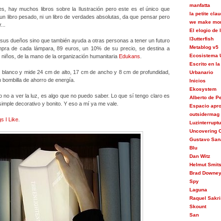
manfatta
s, hay muchos libros sobre la Ilustración pero este es el único que
la petite cla
 un libro pesado, ni un libro de verdades absolutas, da que pensar pero
we make mon
...
El elogio de
l3utterfish
 sus dueños sino que también ayuda a otras personas a tener un futuro
Metablog v5
ompra de cada lámpara, 89 euros, un 10% de su precio, se destina a
Ecosistema 
niños, de la mano de la organización humanitaria
Edukans
.
Escrito en la
o blanco
y mide 24 cm de alto, 17 cm de ancho y 8 cm de profundidad,
Urbanario
 bombilla de ahorro de energía.
Inicios
Ekosystem
o no a ver la luz, es algo que no puedo saber. Lo que sí tengo claro es
Alberto de 
simple decorativo y bonito. Y eso a mí ya me vale.
Espacio apr
outsidermag
s I Like
.
Luzinterrupt
Uncovering C
Gustavo San
Blu
Dan Witz
Helmut Smit
Brad Downe
Spy
Laguna
Raquel Sakri
Skount
San