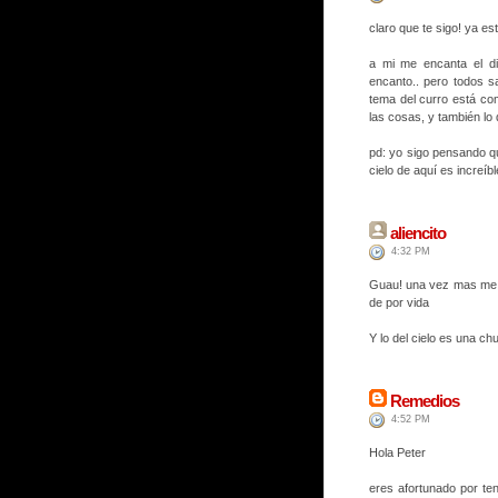
claro que te sigo! ya es
a mi me encanta el di
encanto.. pero todos s
tema del curro está comp
las cosas, y también lo d
pd: yo sigo pensando qu
cielo de aquí es increíbl
aliencito
4:32 PM
Guau! una vez mas me e
de por vida
Y lo del cielo es una ch
Remedios
4:52 PM
Hola Peter
eres afortunado por te