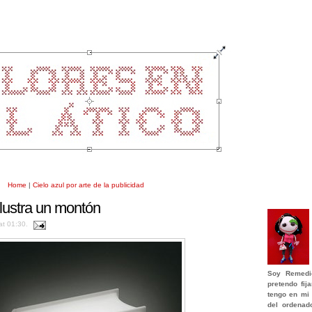
Home
|
Cielo azul por arte de la publicidad
lustra un montón
at 01:30.
Soy
Remedi
pretendo fi
tengo en mi 
del ordenad