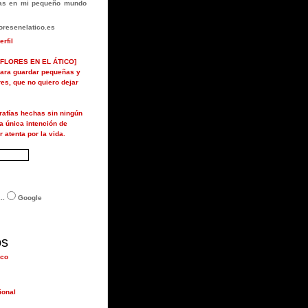
rlas en mi pequeño mundo
resenelatico.es
erfil
FLORES EN EL ÁTICO]
ara guardar pequeñas y
ores, que no quiero dejar
grafías hechas sin ningún
la única intención de
r atenta por la vida.
..
Google
os
ico
ional