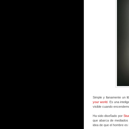
Simple y llanamente un li
your world
. Es una intelig
visible cuando encendemos
Ha sido diseñado por
Stu
que abarca de mediados el 
idea de que el hombre es 