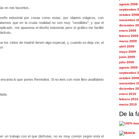
agosto 2008
tás en mis favoritos..
septiembre 
octubre 2008
seño industrial por cosas como estas, por objetos mágicos, con
noviembre 2
abemos que en la cruda realidad no son muy "vendibles", y que el
diciembre 2
licado.. me apasiona el diseño industrial, pero el gráfico me facilitó
enero 2009
isfruto..
febrero 2009
marzo 2009
e los cielos de madrid tienen algo especial, y, cuando se deja ver, el
abril 2009
e!!
mayo 2009
junio 2009
julio 2009
agosto 2009
septiembre 
octubre 2009
ncanta lo que pones Remedios. Si no lees con este libro analfabeto
noviembre 2
diciembre 2
enero 2010
ulada.
febrero 2010
marzo 2010
De la f
ner un trabajo con el que disfrutas, no es muy común según está el