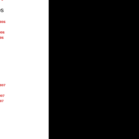
os
2006
006
006
2007
007
007