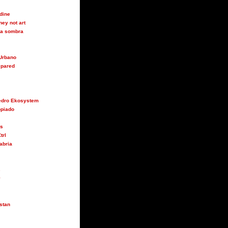
udine
ey not art
 la sombra
Urbano
 pared
Pedro Ekosystem
opiado
us
trl
abria
s
y
stan