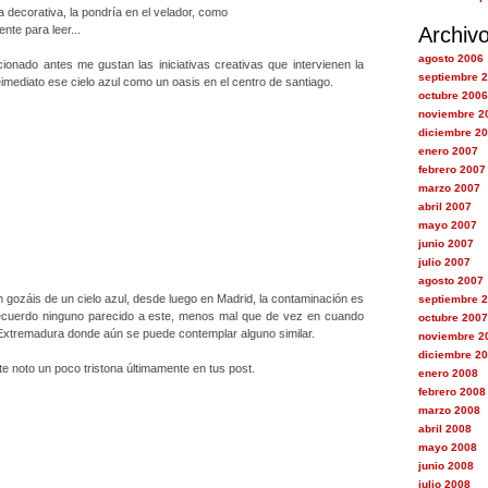
decorativa, la pondría en el velador, como
nte para leer...
Archiv
agosto 2006
onado antes me gustan las iniciativas creativas que intervienen la
septiembre 
imediato ese cielo azul como un oasis en el centro de santiago.
octubre 2006
noviembre 2
diciembre 2
enero 2007
febrero 2007
marzo 2007
abril 2007
mayo 2007
junio 2007
julio 2007
agosto 2007
n gozáis de un cielo azul, desde luego en Madrid, la contaminación es
septiembre 
ecuerdo ninguno parecido a este, menos mal que de vez en cuando
octubre 2007
 Extremadura donde aún se puede contemplar alguno similar.
noviembre 2
diciembre 2
te noto un poco tristona últimamente en tus post.
enero 2008
febrero 2008
marzo 2008
abril 2008
mayo 2008
junio 2008
julio 2008