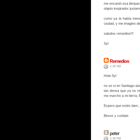
me encantó esa lámpara 
objeto inspirador justame
como ya te había menci
ciudad, y me imagino de
saludos remedios!!!
Syl
Remedios
1:28 AM
Hola Syl
no se si en Santiago aú
tan densa que ya no r
me marcho a mi tierra,
Espero que estés bien, 
Besos y cuídate
peter
1:30 PM