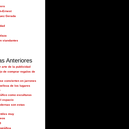
rero
n-Ernest
guez Gerada
idad
plaza
n viandantes
as Anteriores
r arte de la publicidad
ajo de comprar regalos de
 se convierten en jarrones
belleza de los lugares
s
ráfico como esculturas
el espacio
dernas son estas
ntiles muy
neos
8
ográfica