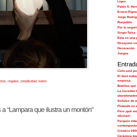
Liqen
Pablo S. Her
Ernest Pigno
Jorge Rodrí
Ruepublic
Por tu segur
Grupo Talca
Esta es una 
Desayuno co
Decoración
Juegos
Entrad
Cielo azul po
El duro trab
empresa
etos
,
regalos
,
simplicidad
,
todos
Botellas que
La increible 
abandonado
Señales de t
Flotando en 
a “Lampara que ilustra un montón”
Pero ¡qué mo
oficinas!
Parques infa
contemporá
Creativo 200
Cerámica tip