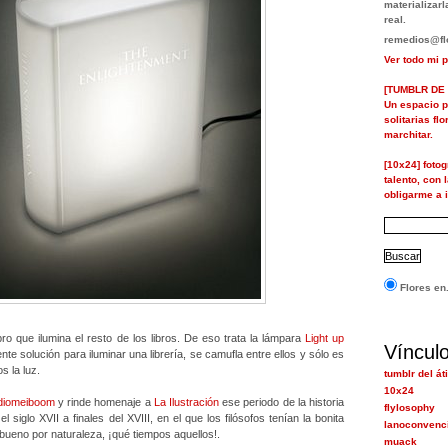
materializa
real.
remedios@flo
Ver todo mi p
[TUMBLR DE 
Un espacio p
solitarias fl
marchitar.
[10x24] foto
talento, con 
obligarme a i
Flores en.
bro que ilumina el resto de los libros. De eso trata la lámpara
Light up
Víncul
ente solución para iluminar una librería, se camufla entre ellos y sólo es
 la luz.
tumblr del át
10x24
diomeiboom
y rinde homenaje a
La Ilustración
ese periodo de la historia
flylosophy
siglo XVII a finales del XVIII, en el que los filósofos tenían la bonita
lanoconvenc
bueno por naturaleza, ¡qué tiempos aquellos!.
muack