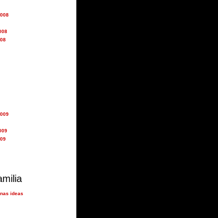
2008
008
008
2009
009
009
amilia