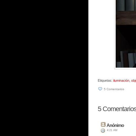
Etiquetas:
iluminación
,
obj
5
Comentarios
5
Comentarios 
Anónimo
4:21 AM