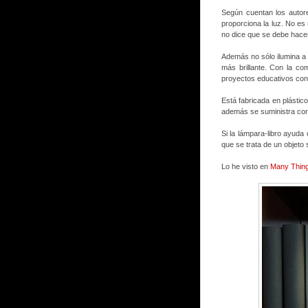
Según cuentan los autore
proporciona la luz. No es
no dice que se debe hacer
Además no sólo ilumina a
más brillante. Con la c
proyectos educativos con 
Está fabricada en plástic
además se suministra con
Si la lámpara-libro ayuda 
que se trata de un objeto 
Lo he visto en
Many Thing