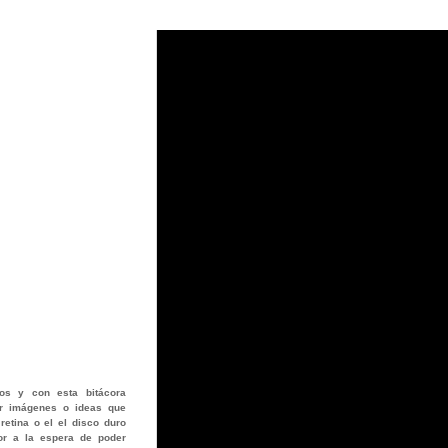
os
y con esta bitácora
jar imágenes o ideas que
retina o el el disco duro
or a la espera de poder