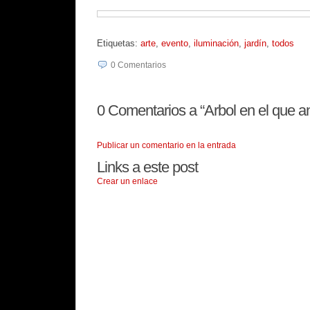
Etiquetas:
arte
,
evento
,
iluminación
,
jardín
,
todos
0
Comentarios
0
Comentarios a “Arbol en el que ani
Publicar un comentario en la entrada
Links a este post
Crear un enlace