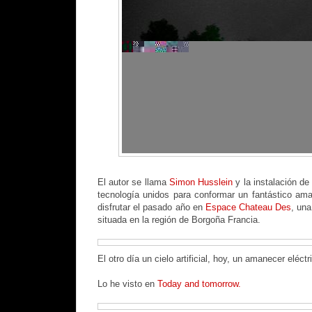
El autor se llama
Simon Husslein
y la instalación de 
tecnología unidos para conformar un fantástico aman
disfrutar el pasado año en
Espace Chateau Des
, un
situada en la región de Borgoña Francia.
El otro día un cielo artificial, hoy, un amanecer eléc
Lo he visto en
Today and tomorrow.