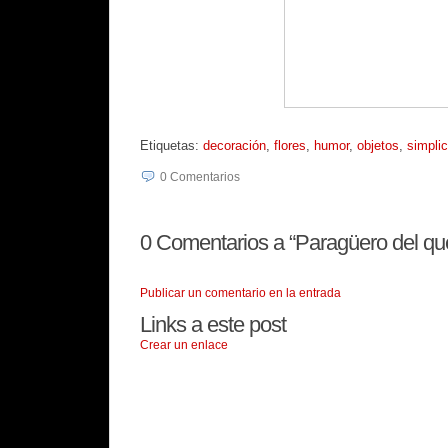
Etiquetas:
decoración
,
flores
,
humor
,
objetos
,
simpli
0
Comentarios
0
Comentarios a “Paragüero del qu
Publicar un comentario en la entrada
Links a este post
Crear un enlace