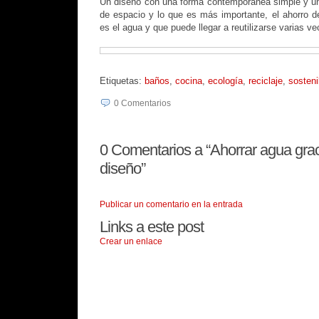
Un diseño con una forma contemporánea simple y un f
de espacio y lo que es más importante, el ahorro d
es el agua y que puede llegar a reutilizarse varias ve
Etiquetas:
baños
,
cocina
,
ecología
,
reciclaje
,
sosteni
0
Comentarios
0
Comentarios a “Ahorrar agua gra
diseño”
Publicar un comentario en la entrada
Links a este post
Crear un enlace