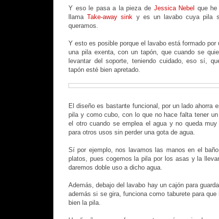
Y eso le pasa a la pieza de
Jessica Nebel
que he 
llama
Take-away sink
y es un lavabo cuya pila s
queramos.
Y esto es posible porque el lavabo está formado por
una pila exenta, con un tapón, que cuando se quie
levantar del soporte, teniendo cuidado, eso sí, qu
tapón esté bien apretado.
El diseño es bastante funcional, por un lado ahorra
pila y como cubo, con lo que no hace falta tener un
el otro cuando se emplea el agua y no queda muy
para otros usos sin perder una gota de agua.
Sí por ejemplo, nos lavamos las manos en el baño 
platos, pues cogemos la pila por los asas y la llev
daremos doble uso a dicho agua.
Además, debajo del lavabo hay un cajón para guardar
además si se gira, funciona como taburete para qu
bien la pila.