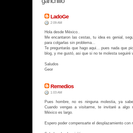
ganchillo”
LadoGe
2:09 AM
Hola desde México..
Me encantaron las cestas, tu idea es genial, segu
para colgarlas sin problema...
Te preguntarás que hago aqui... pues nada que pic
blog, y me gustó, asi que si no te molesta seguiré v
Saludos
Geor
Remedios
1:03 AM
Pues hombre, no es ninguna molestia, ya sabe
Cuando vengas a visitarme, te invitaré a algo r
México es largo.
Espero poder compensarte el desplazamiento con 