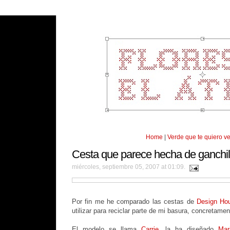
Home
|
Verde que te quiero v
Cesta que parece hecha de ganchil
miércoles, septiembre 05, 2007 at 01:09.
Por fin me he comparado las cestas de
Design Ho
utilizar para reciclar parte de mi basura, concretament
El modelo se llama
Carrie
, la ha diseñado
Mar