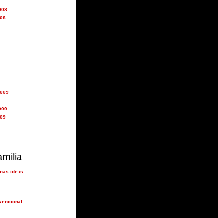
008
008
2009
009
009
amilia