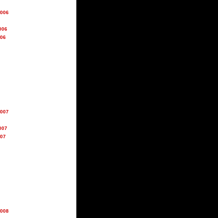
2006
006
006
2007
007
007
2008