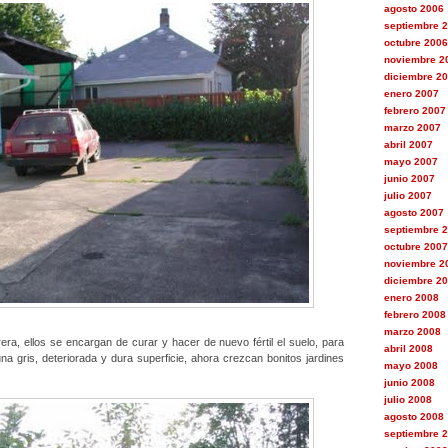
agosto 2006
septiembre 
octubre 2006
noviembre 2
diciembre 2
enero 2007
febrero 2007
marzo 2007
abril 2007
mayo 2007
junio 2007
julio 2007
agosto 2007
septiembre 
octubre 2007
noviembre 2
diciembre 2
enero 2008
febrero 2008
marzo 2008
era, ellos se encargan de curar y hacer de nuevo fértil el suelo, para
abril 2008
a gris, deteriorada y dura superficie, ahora crezcan bonitos jardines
mayo 2008
junio 2008
julio 2008
agosto 2008
septiembre 