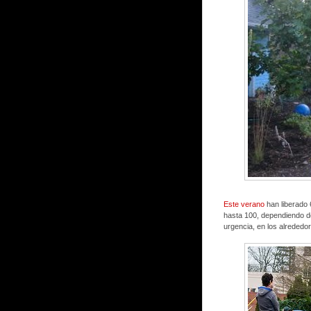
Este verano
han liberado 
hasta 100, dependiendo d
urgencia, en los alrededor