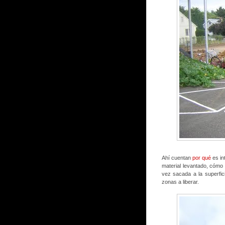
Ahí cuentan
por qué
es int
material levantado, cómo t
vez sacada a la superfic
zonas a liberar.