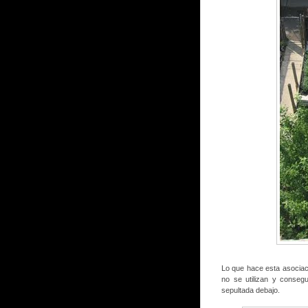
Lo que hace esta asociac
no se utilizan y consegu
sepultada debajo.