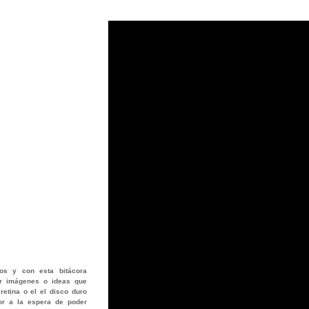
os
y con esta bitácora
jar imágenes o ideas que
retina o el el disco duro
or a la espera de poder