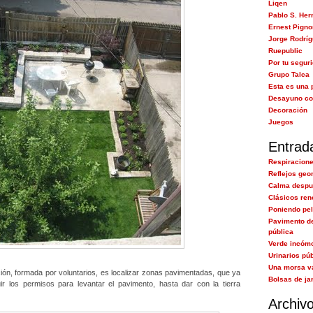
Liqen
Pablo S. Her
Ernest Pigno
Jorge Rodrí
Ruepublic
Por tu segur
Grupo Talca
Esta es una 
Desayuno co
Decoración
Juegos
Entrad
Respiracione
Reflejos geo
Calma despué
Clásicos re
Poniendo pel
Pavimento d
pública
Verde incóm
Urinarios pú
Una morsa v
ión, formada por voluntarios, es localizar zonas pavimentadas, que ya
Bolsas de ja
ir los permisos para levantar el pavimento, hasta dar con la tierra
Archiv