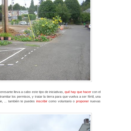
eresante lleva a cabo este tipo de iniciativas,
qué hay que hacer
con el
ramitar los permisos, y tratar la tierra para que vuelva a ser fértil, una
ie, ... también te puedes
inscribir
como voluntario o
proponer
nuevas