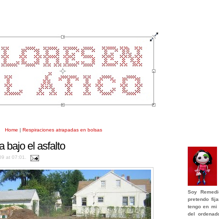
Home
|
Respiraciones atrapadas en bolsas
a bajo el asfalto
09 at 07:01.
Soy
Remedi
pretendo fi
tengo en mi 
del ordenad