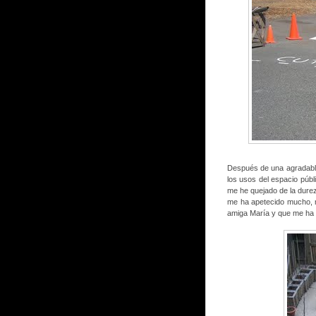
Después de una agradable
los usos del espacio públ
me he quejado de la durez
me ha apetecido mucho, m
amiga María y que me ha 