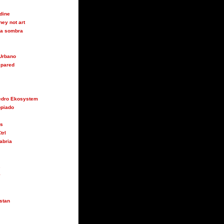
udine
ey not art
 la sombra
Urbano
 pared
Pedro Ekosystem
opiado
us
trl
abria
s
y
stan