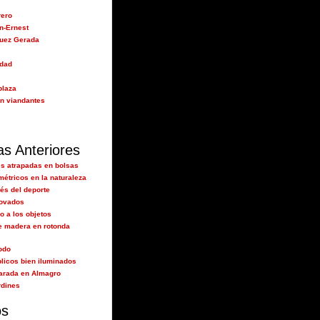
rero
n-Ernest
guez Gerada
idad
plaza
n viandantes
as Anteriores
s atrapadas en bolsas
métricos en la naturaleza
s del deporte
novados
o a los objetos
e madera en rotonda
odo
blicos bien iluminados
arada en Almagro
rdines
os