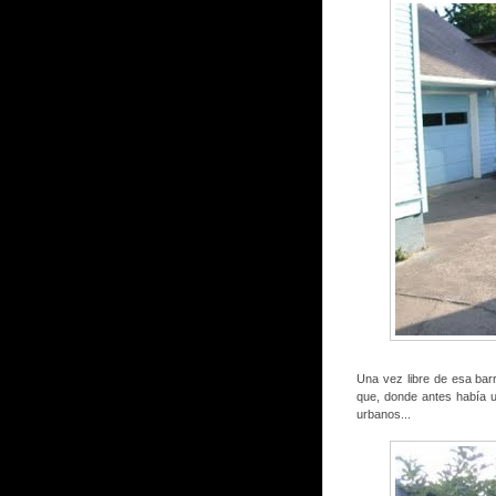
Una vez libre de esa barr
que, donde antes había un
urbanos...