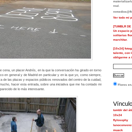
materializa
real.
remedios@flo
Ver todo mi p
[TUMBLR DE 
Un espacio p
solitarias fl
marchitar.
[10x24] foto
talento, con 
obligarme a i
 cena, un placer Andrés, en la que la conversación ha girado en torno
ico en general y de Madrid en particular y en la que yo, como siempre,
a de las plazas y espacios públicos renovados del centro de la cuidad,
ucho, hacer esta entrada, sobre una iniciativa que me ha contado mi
Flores en.
parecido de lo más interesante.
Víncul
tumblr del át
10x24
flylosophy
lanoconvenc
muack