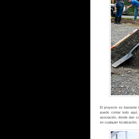
El proyecto es bastante 
puedo contar todo aquí,
asociación, donde dan co
en cualquier localización.