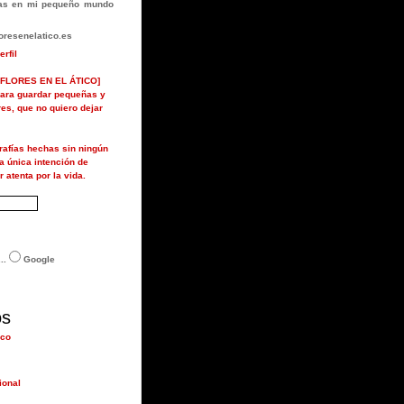
rlas en mi pequeño mundo
resenelatico.es
erfil
FLORES EN EL ÁTICO]
ara guardar pequeñas y
ores, que no quiero dejar
grafías hechas sin ningún
la única intención de
r atenta por la vida.
..
Google
os
ico
ional