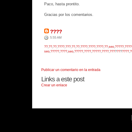
Paco, hasta prontito.
Gracias por los comentarios.
????
5:55 AM
??
,
??
,
??
,
????
,
???
,
??
,
??
,
????
,
????
,
????
,
??
,
seo
,
?????
,
????
seo
,
?????
,
????
,
seo
,
?????
,
????
,
?????
,
????
,
???
?
??
?
????
,
?
Publicar un comentario en la entrada
Links a este post
Crear un enlace