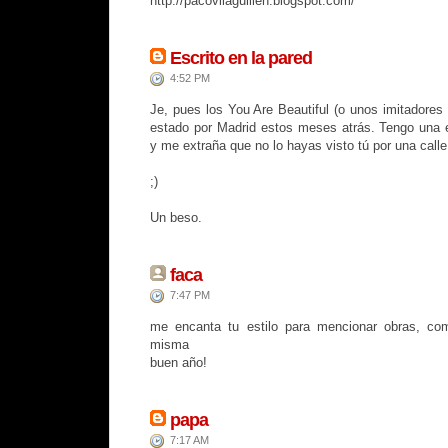
http://pacovilaguillen.blogspot.com/
Escrito en la pared
4:52 PM
Je, pues los You Are Beautiful (o unos imitadores
estado por Madrid estos meses atrás. Tengo una e
y me extraña que no lo hayas visto tú por una calle 
;)
Un beso.
faca
7:47 PM
me encanta tu estilo para mencionar obras, com
misma
buen año!
papa
7:17 AM