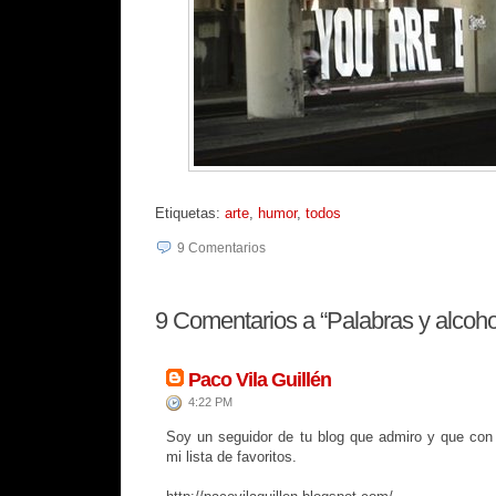
Etiquetas:
arte
,
humor
,
todos
9
Comentarios
9
Comentarios a “Palabras y alcoho
Paco Vila Guillén
4:22 PM
Soy un seguidor de tu blog que admiro y que con 
mi lista de favoritos.