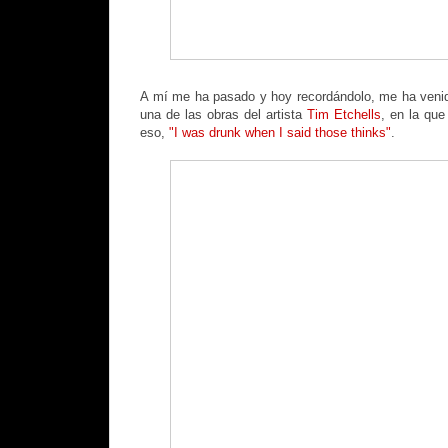
A mí me ha pasado y hoy recordándolo, me ha venid
una de las obras del artista
Tim Etchells
, en la qu
eso,
"I was drunk when I said those thinks"
.