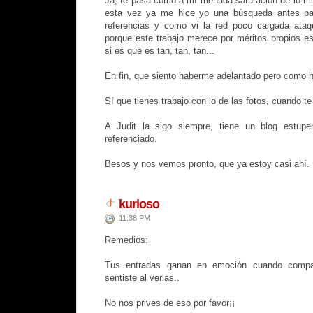
Ja, te pasa como a mí menuda saturación de lo mi
esta vez ya me hice yo una búsqueda antes pa
referencias y como vi la red poco cargada ataq
porque este trabajo merece por méritos propios est
si es que es tan, tan, tan...
En fin, que siento haberme adelantado pero como he
Sí que tienes trabajo con lo de las fotos, cuando t
A Judit la sigo siempre, tiene un blog estup
referenciado.
Besos y nos vemos pronto, que ya estoy casi ahí.
kurioso
11:38 PM
Remedios:
Tus entradas ganan en emoción cuando compar
sentiste al verlas..
No nos prives de eso por favor¡¡