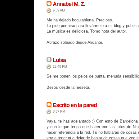
Annabel M. Z.
9:59 AM
Me ha dejado boquiabierta. Precioso.
Te pido permiso para llevármelo a mi blog y publica
La música es deliciosa. Tomo nota del autor.
Abrazo soleado desde Alicante.
Luisa
12:48 PM
Se me ponen los pelos de punta, menuda sensibili
Besos desde la meseta.
Escrito en la pared
8:57 PM
Vaya, te has adelantado ;) Con esto de Barcelona 
y con lo que tengo que hacer con las fotos de Niu
hacer referencia a la red. Tú no hablarás de cosas
voy a tener que dejar de hablar de cosas que veo en