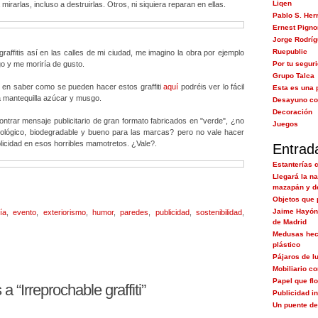
Liqen
 mirarlas, incluso a destruirlas. Otros, ni siquiera reparan en ellas.
Pablo S. Her
Ernest Pigno
Jorge Rodrí
Ruepublic
raffitis así en las calles de mi ciudad, me imagino la obra por ejemplo
 y me moriría de gusto.
Por tu segur
Grupo Talca
o en saber como se pueden hacer estos graffiti
aquí
podréis ver lo fácil
Esta es una 
 mantequilla azúcar y musgo.
Desayuno co
Decoración
ntrar mensaje publicitario de gran formato fabricados en "verde", ¿no
Juegos
ológico, biodegradable y bueno para las marcas? pero no vale hacer
blicidad en esos horribles mamotretos. ¿Vale?.
Entrad
Estanterías 
Llegará la n
mazapán y d
Objetos que 
Jaime Hayón 
ía
,
evento
,
exteriorismo
,
humor
,
paredes
,
publicidad
,
sostenibilidad
,
de Madrid
Medusas hech
plástico
Pájaros de l
Mobiliario c
Papel que flo
 “Irreprochable graffiti”
Publicidad i
Un puente de 