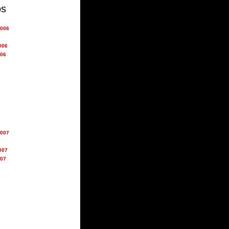
os
2006
006
006
2007
007
007