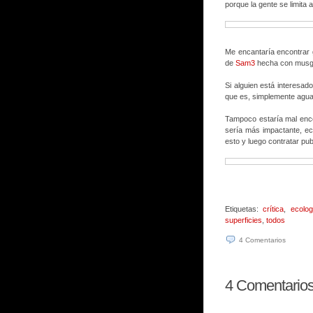
porque la gente se limita a
Me encantaría encontrar g
de
Sam3
hecha con musgo
Si alguien está interesad
que es, simplemente agua
Tampoco estaría mal enco
sería más impactante, ec
esto y luego contratar pu
Etiquetas:
crítica
,
ecolog
superficies
,
todos
4
Comentarios
4
Comentarios a