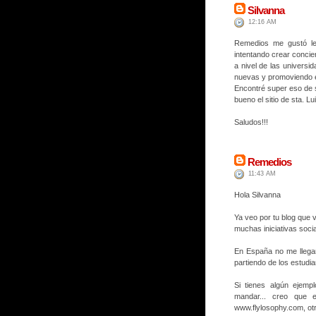
Silvanna
12:16 AM
Remedios me gustó lee
intentando crear concien
a nivel de las univers
nuevas y promoviendo e
Encontré super eso de 
bueno el sitio de sta. Lu
Saludos!!!
Remedios
11:43 AM
Hola Silvanna
Ya veo por tu blog que 
muchas iniciativas socia
En España no me llega
partiendo de los estud
Si tienes algún ejemp
mandar... creo que 
www.flylosophy.com, otr