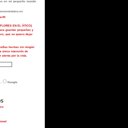
rlas en mi pequeño mundo
resenelatico.es
erfil
FLORES EN EL ÁTICO]
ara guardar pequeñas y
ores, que no quiero dejar
grafías hechas sin ningún
la única intención de
r atenta por la vida.
..
Google
os
ico
ional