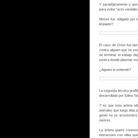
Y paradójicamente y aunq
para evitar "acto vandálic
Moose fue obligado por l
limpiado?.
El caso de Orion fue tam
contra alguien que se est
de terminar el trabajo de
tuviera donde plasmar su
¿Alguien lo entiende?.
La segunda técnica graff
desarrollada por Edina To
Y es que esta artista ut
animales que luego deja q
gente no se acostumbra 
narices.
La artista quiere conmov
interactúen con ellas qu