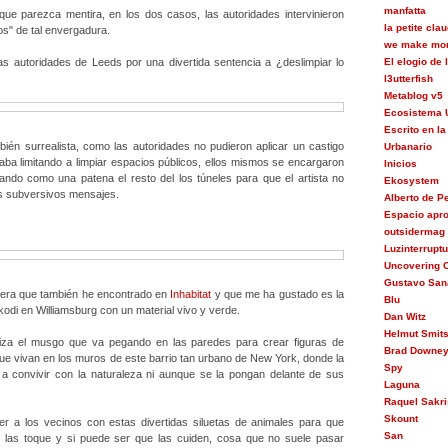
manfatta
ue parezca mentira, en los dos casos, las autoridades intervinieron
la petite cla
os" de tal envergadura.
we make mon
as autoridades de Leeds por una divertida sentencia a ¿deslimpiar lo
El elogio de
l3utterfish
Metablog v5
Ecosistema 
Escrito en la
bién surrealista, como las autoridades no pudieron aplicar un castigo
Urbanario
aba limitando a limpiar espacios públicos, ellos mismos se encargaron
Inicios
jando como una patena el resto del los túneles para que el artista no
Ekosystem
s subversivos mensajes.
Alberto de 
Espacio apr
outsidermag
Luzinterrupt
Uncovering C
Gustavo San
itera que también he encontrado en
Inhabitat
y que me ha gustado es la
Blu
kodi en Williamsburg con un material vivo y verde.
Dan Witz
Helmut Smit
iliza el musgo que va pegando en las paredes para crear figuras de
Brad Downe
ue vivan en los muros de este barrio tan urbano de New York, donde la
Spy
a convivir con la naturaleza ni aunque se la pongan delante de sus
Laguna
Raquel Sakri
Skount
er a los vecinos con estas divertidas siluetas de animales para que
San
e las toque y si puede ser que las cuiden, cosa que no suele pasar