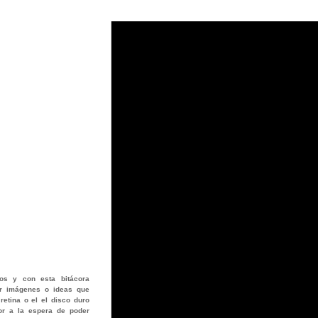
os
y con esta bitácora
jar imágenes o ideas que
retina o el el disco duro
or a la espera de poder