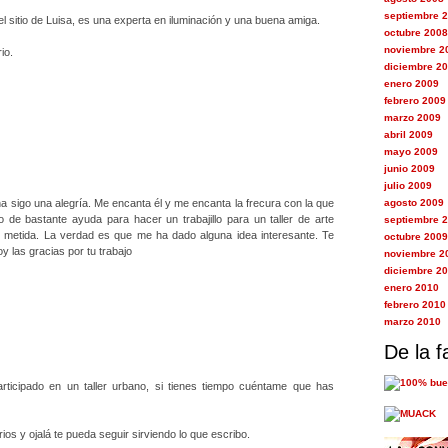
septiembre 
el sitio de Luisa, es una experta en iluminación y una buena amiga.
octubre 2008
noviembre 2
io.
diciembre 2
enero 2009
febrero 2009
marzo 2009
abril 2009
mayo 2009
junio 2009
julio 2009
ha sigo una alegría. Me encanta él y me encanta la frecura con la que
agosto 2009
o de bastante ayuda para hacer un trabajillo para un taller de arte
septiembre 
 metida. La verdad es que me ha dado alguna idea interesante. Te
octubre 2009
y las gracias por tu trabajo
noviembre 2
diciembre 2
enero 2010
febrero 2010
marzo 2010
De la f
rticipado en un taller urbano, si tienes tiempo cuéntame que has
os y ojalá te pueda seguir sirviendo lo que escribo.