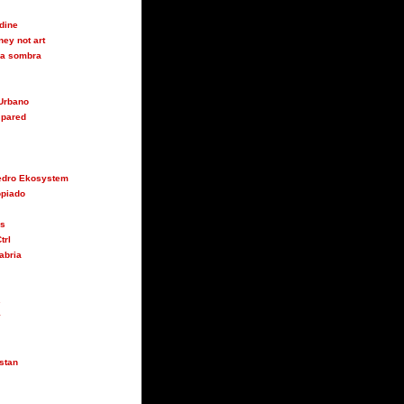
udine
ey not art
 la sombra
Urbano
 pared
Pedro Ekosystem
opiado
us
trl
abria
s
y
stan