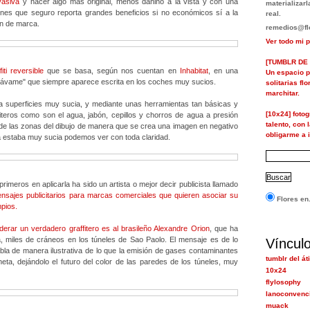
vasiva
y hacer algo más original, menos dañino a la vista y con una
materializa
nes que seguro reporta grandes beneficios si no económicos sí a la
real.
n de marca.
remedios@flo
Ver todo mi p
[TUMBLR DE 
fiti reversible
que se basa, según nos cuentan en
Inhabitat
, en una
Un espacio p
 "lávame" que siempre aparece escrita en los coches muy sucios.
solitarias fl
marchitar.
na superficies muy sucia, y mediante unas herramientas tan básicas y
[10x24] foto
fiteros como son el agua, jabón, cepillos y chorros de agua a presión
talento, con 
 de las zonas del dibujo de manera que se crea una imagen en negativo
obligarme a i
ida estaba muy sucia podemos ver con toda claridad.
imeros en aplicarla ha sido un artista o mejor decir publicista llamado
sajes publicitarios para marcas comerciales que quieren asociar su
Flores en.
pios.
derar un verdadero graffitero es al brasileño
Alexandre Orion
, que ha
a, miles de cráneos en los túneles de Sao Paolo. El mensaje es de lo
Víncul
la de manera ilustrativa de lo que la emisión de gases contaminantes
tumblr del át
eta, dejándolo el futuro del color de las paredes de los túneles, muy
10x24
flylosophy
lanoconvenc
muack