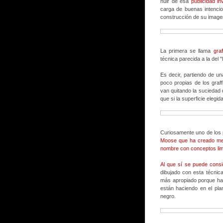
huir de esa
publicidad in
carga de buenas intencio
construcción de su image
La primera se llama
graf
técnica parecida a la del
Es decir, partiendo de u
poco propias de los graf
van quitando la suciedad
que si la superficie eleg
Curiosamente uno de los pr
Moose
que ha creado men
nombre con conceptos lim
Al que sí se puede consi
dibujado con esta técnic
más apropiado porque hab
están haciendo en el plan
negro.