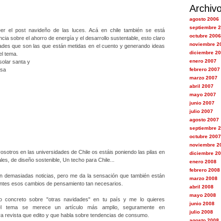
Archiv
agosto 2006
septiembre 
r el post navideño de las luces. Acá en chile también se está
octubre 2006
cia sobre el ahorro de energía y el desarrollo sustentable, esto claro
noviembre 2
idades que son las que están metidas en el cuento y generando ideas
diciembre 2
l tema.
enero 2007
solar santa y
isa
febrero 2007
marzo 2007
abril 2007
mayo 2007
junio 2007
julio 2007
agosto 2007
septiembre 
octubre 2007
noviembre 2
vosotros en las universidades de Chile os estáis poniendo las pilas en
diciembre 2
les, de diseño sostenible, Un techo para Chile...
enero 2008
febrero 2008
n demasiadas noticias, pero me da la sensación que también están
marzo 2008
iantes esos cambios de pensamiento tan necesarios.
abril 2008
mayo 2008
lo concreto sobre "otras navidades" en tu país y me lo quieres
junio 2008
el tema se merece un artículo más amplio, seguramente en
julio 2008
a revista que edito y que habla sobre tendencias de consumo.
agosto 2008