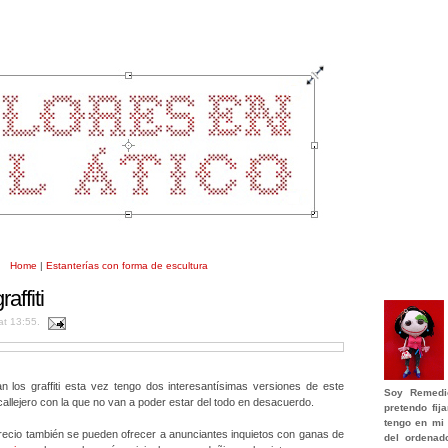
Home
|
Estanterías con forma de escultura
affiti
at 13:55.
 los graffiti esta vez tengo dos interesantísimas versiones de este
Soy
Remedi
llejero con la que no van a poder estar del todo en desacuerdo.
pretendo fi
tengo en mi 
ecio también se pueden ofrecer a anunciantes inquietos con ganas de
del ordenad