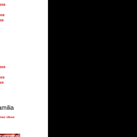
2008
008
008
2009
009
009
amilia