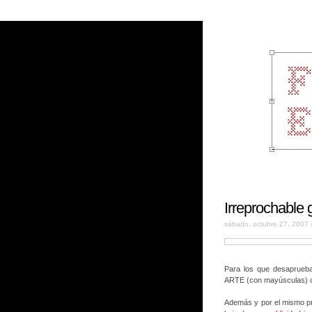
Irreprochable gr
sábado, octubre 27, 2007 
Para los que desaprueban
ARTE (con mayúsculas) ca
Además y por el mismo pr