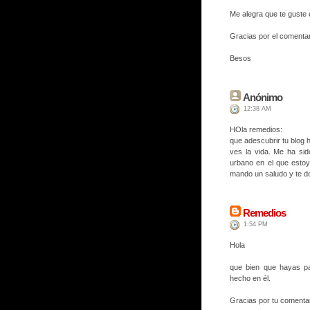
Me alegra que te guste 
Gracias por el comentar
Besos
Anónimo
12:38 AM
HOla remedios:
que adescubrir tu blog 
ves la vida. Me ha sid
urbano en el que estoy
mando un saludo y te do
Remedios
1:54 PM
Hola
que bien que hayas pa
hecho en él.
Gracias por tu comentari