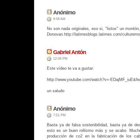
Anónimo
9:58 AM
No son nada originales, eso si, "listos" un montón
Donovan.http://latimesblogs.latimes.com/culturem
Gabriel Antón
12:06 PM
Este vídeo te va a gustar:
http://www.youtube.com/watch?v=-EDajMF_iuE&fe
un saludo
Anónimo
7:51 PM
Basta ya de falsa sostenibilidad, basta ya de dec
esto es un buen rollismo más y se acabo. Mucho 
producción de co2 en la fabricación de los ca