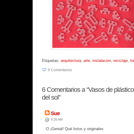
Etiquetas:
arquitectura
,
arte
,
instalacion
,
reciclaje
,
to
6
Comentarios
6
Comentarios a “Vasos de plástico
del sol”
Sue
9:26 AM
:O ¡Genial! Qué listos y originales