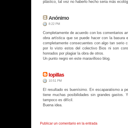
plástico, tal vez no haberlo hecho seria más ecológ
Anónimo
8:22 PM
Completamente de acuerdo con los comentarios an
obra artística que se puede hacer con la basura e
completamente consecuentes con algo tan serio c
por lo visto estos del colectivo Bios ni son cons
honrados por plagiar la obra de otros.
Un punto negro en este maravilloso blog.
lopillas
10:51 PM
El resultado es buenísimo. En escaparatismo a p
tiene muchas posibilidades sin grandes gastos. 
tampoco es difícil.
Buena idea.
Publicar un comentario en la entrada