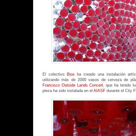
El colectivo
Bios
ha creado una instalación artís
utilizando más de 2000 vasos de cerveza de plá
Francisco Outside Lands Concert
, que ha tenido l
pieza ha sido instalada en el
AIASF
durante el City F