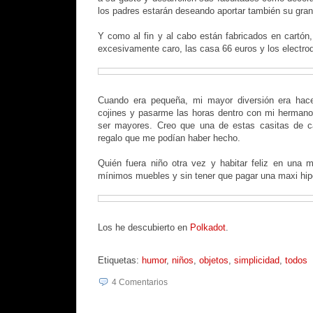
los padres estarán deseando aportar también su gran
Y como al fin y al cabo están fabricados en cartón
excesivamente caro, las casa 66 euros y los electro
Cuando era pequeña, mi mayor diversión era hace
cojines y pasarme las horas dentro con mi herman
ser mayores. Creo que una de estas casitas de ca
regalo que me podían haber hecho.
Quién fuera niño otra vez y habitar feliz en una 
mínimos muebles y sin tener que pagar una maxi hip
Los he descubierto en
Polkadot
.
Etiquetas:
humor
,
niños
,
objetos
,
simplicidad
,
todos
4
Comentarios