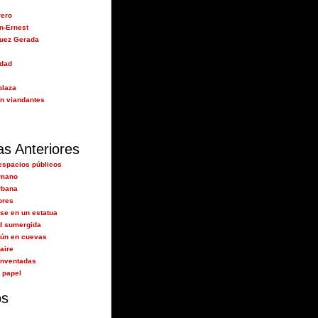
rero
n-Ernest
guez Gerada
idad
plaza
n viandantes
as Anteriores
espacios públicos
 mano
rbana
ores
se en un estatua
d sumergida
aún en cuevas
aire
inventadas
 papel
os