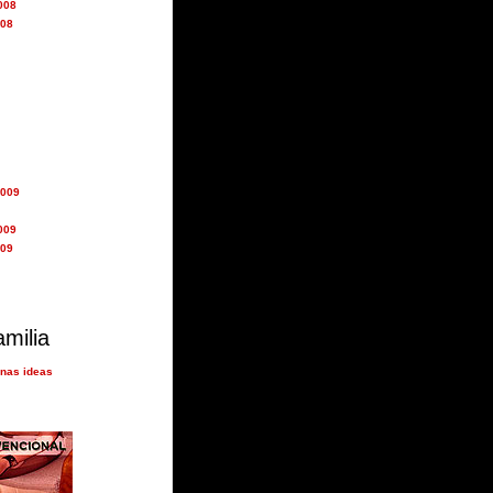
008
008
2009
009
009
amilia