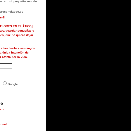
rlas en mi pequeño mundo
resenelatico.es
erfil
FLORES EN EL ÁTICO]
ara guardar pequeñas y
ores, que no quiero dejar
grafías hechas sin ningún
la única intención de
r atenta por la vida.
..
Google
os
ico
ional