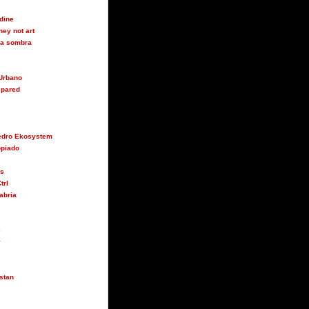
udine
ey not art
 la sombra
Urbano
 pared
Pedro Ekosystem
opiado
us
trl
abria
s
y
stan