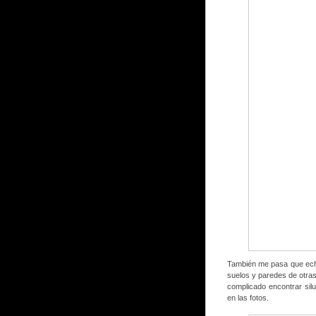
También me pasa que ech
suelos y paredes de otras
complicado encontrar sil
en las fotos.