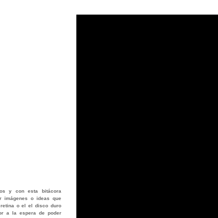
os
y con esta bitácora
jar imágenes o ideas que
retina o el el disco duro
or a la espera de poder