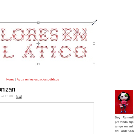
Home
|
Agua en los espacios públicos
onizan
9 at 13:08.
Soy
Remedi
pretendo fi
tengo en mi 
del ordenad