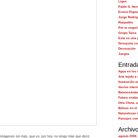
Liqen
Pablo S. Her
Ernest Pigno
Jorge Rodrí
Ruepublic
Por tu segur
Grupo Talca
Esta es una 
Desayuno co
Decoración
Juegos
Entrad
Agua en los 
Arte tejido a
Ilustración u
Vacíos interi
Balanceándo
Futura ciuda
Otra China, 
Bolsas en el 
Naturalezas 
Paisajes con
Archiv
imágenes sin más, que yo, por hoy, no tengo más que decir.
agosto 2006