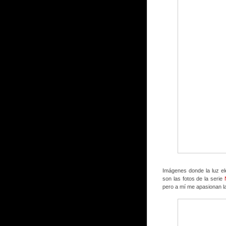
Imágenes donde la luz elé
son las fotos de la serie
pero a mí me apasionan la