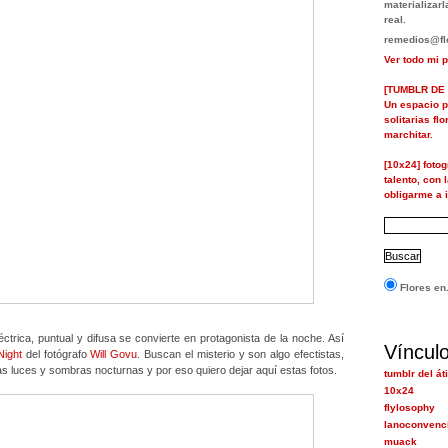
materializa
real.
remedios@flo
Ver todo mi p
[TUMBLR DE 
Un espacio p
solitarias fl
marchitar.
[10x24] foto
talento, con 
obligarme a i
Flores en.
ctrica, puntual y difusa se convierte en protagonista de la noche. Así
Víncul
Night
del fotógrafo
Will Govu
. Buscan el misterio y son algo efectistas,
s luces y sombras nocturnas y por eso quiero dejar aquí estas fotos.
tumblr del át
10x24
flylosophy
lanoconvenc
muack