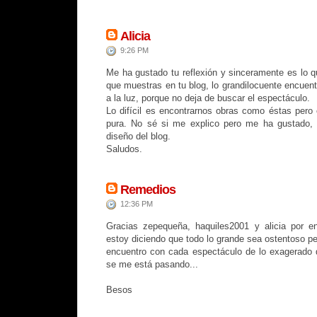
Alicia
9:26 PM
Me ha gustado tu reflexión y sinceramente es lo 
que muestras en tu blog, lo grandilocuente encuen
a la luz, porque no deja de buscar el espectáculo.
Lo difícil es encontrarnos obras como éstas per
pura. No sé si me explico pero me ha gustado,
diseño del blog.
Saludos.
Remedios
12:36 PM
Gracias zepequeña, haquiles2001 y alicia por e
estoy diciendo que todo lo grande sea ostentoso p
encuentro con cada espectáculo de lo exagerado 
se me está pasando...
Besos