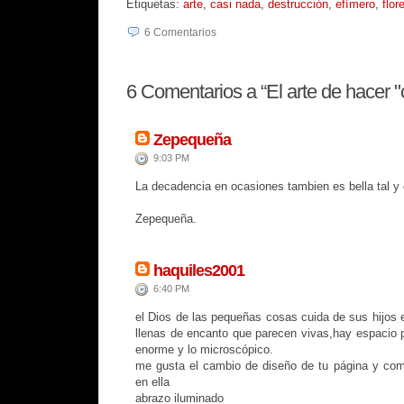
Etiquetas:
arte
,
casi nada
,
destrucción
,
efímero
,
flor
6
Comentarios
6
Comentarios a “El arte de hacer "c
Zepequeña
9:03 PM
La decadencia en ocasiones tambien es bella tal y
Zepequeña.
haquiles2001
6:40 PM
el Dios de las pequeñas cosas cuida de sus hijos 
llenas de encanto que parecen vivas,hay espacio p
enorme y lo microscópico.
me gusta el cambio de diseño de tu página y com
en ella
abrazo iluminado