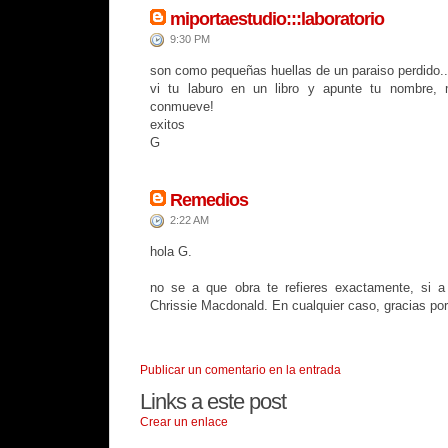
miportaestudio:::laboratorio
9:30 PM
son como pequeñas huellas de un paraiso perdido..
vi tu laburo en un libro y apunte tu nombre, 
conmueve!
exitos
G
Remedios
2:22 AM
hola G.
no se a que obra te refieres exactamente, si a 
Chrissie Macdonald. En cualquier caso, gracias por
Publicar un comentario en la entrada
Links a este post
Crear un enlace