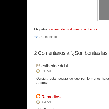
Etiquetas:
cocina
,
electrodomésticos
,
humor
2
Comentarios
2
Comentarios a “¿Son bonitas las 
catherine dahl
1:13 AM
Quisiera estar segura de que por lo menos haya 
Andrews...
Remedios
3:06 AM