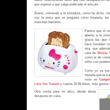
que esperar a que salga publicado el artículo.
Bueno, volviendo a la tostadora, como he dicho, m
soy la única que se pregunta cómo limpiarla, la
manchan bastante.
Parece que el un
abierta a la inn
gracia las que 
hace tostadas c
otra, que además
cara de
Mickey 
como la de crista
niños con proble
Como yo ya soy ma
tostada-que-te-
visto en
Gadget
Love You Toaster
y cuesta 29.99 libras, más gastos d
Otra cosita para mi ático, desde ahora
desayuno en casa.